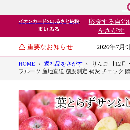
《
応援する
自治
イオンカードのふるさと納税
をさがす
重要なお知らせ
2026年7月
HOME
返礼品をさがす
りんご 【12月
フルーツ 産地直送 糖度測定 褐変 チェック 贈