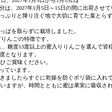
7日、2027年1月5日から1月15日】
た分は、2027年1月5日～15日の間に出荷さ
たっぷりと降り注ぐ地で大切に育てた葉とら
葉っぱを取らずに栽培しました。
ずりんごの特徴です。
し、糖度13度以上の蜜入りりんごを選んで皆
程度となります。
ぜひご賞味ください。
入っています。
届きましたらすぐに乾燥を防ぐポリ袋に入れ
ていますが、時間とともに蜜は果実に吸収さ