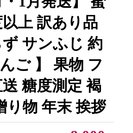
月・1月発送】 蜜
度以上 訳あり品
ず サンふじ 約
りんご 】 果物 フ
送 糖度測定 褐
贈り物 年末 挨拶