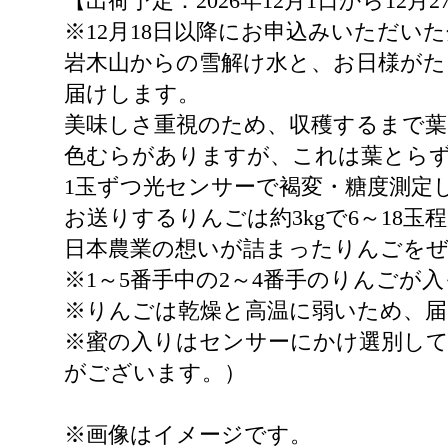
【出荷予定：2026年12月1日から12月2
※12月18日以降にお申込みいただい
岩木山からの雪解け水と、お日様が
届けします。
美味しさ重視のため、収穫するまで
色むらがありますが、これは葉とら
1玉ずつ光センサーで褐変・糖度測定
お送りするりんごは約3kgで6～18玉
日本農業の想いが詰まったりんごを
※1～5番手中の2～4番手のりんごが
※りんごは乾燥と高温に弱いため、
※蜜の入りはセンサーにかけ選別し
がございます。）
※画像はイメージです。