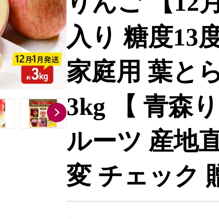
りんご 【12
入り 糖度13
家庭用 葉とら
3kg 【 青森
ルーツ 産地直
変 チェック 