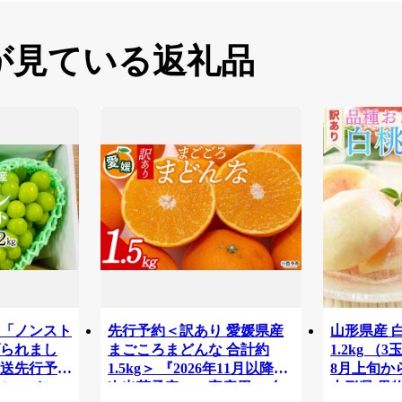
が見ている返礼品
「ノンスト
先行予約＜訳あり 愛媛県産
山形県産 
られまし
まごころまどんな 合計約
1.2kg （
発送先行予約
1.5kg＞ 『2026年11月以降順
8月上旬か
シャインマ
次出荷予定』ご家庭用 ご自
山形県 果物