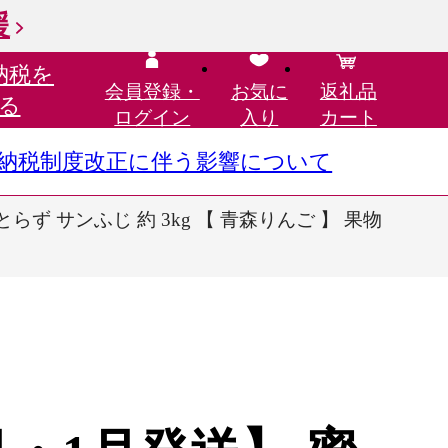
援
納税を
会員登録・
お気に
返礼品
る
ログイン
入り
カート
さと納税制度改正に伴う影響について
らず サンふじ 約 3kg 【 青森りんご 】 果物