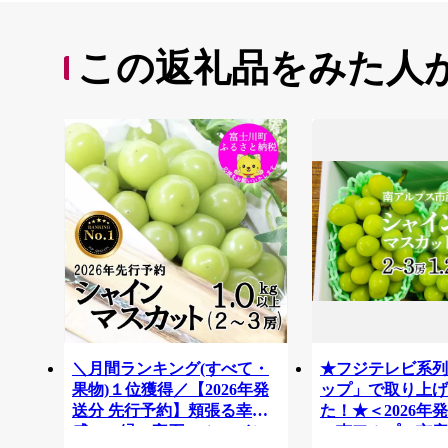
この返礼品をみた人
＼月間ランキング(すべて・
★フジテレビ系列
果物)１位獲得／【2026年発
ップ」で取り上げ
送分 先行予約】頬張る幸福
た！★＜2026年
感 〜緑の宝石・ シャイン
＞南アルプス市産