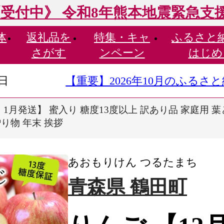
受付中》 令和8年熊本地震緊急支
体
返礼品を
特集・
キャ
ふるさと
さがす
ンペーン
はじめ
9日
【重要】2026年10月のふる
・1月発送】 蜜入り 糖度13度以上 訳あり品 家庭用 葉と
り物 年末 挨拶
あおもりけん つるたまち
青森県 鶴田町