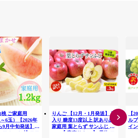
白桃 ご家庭用
りんご 【12月・1月発送】 蜜
【2
3玉～6玉）【2026年
入り 糖度13度以上 訳あり品
ルプ
ら9月中旬発送】
家庭用 葉とらず サンふじ 約
イン
 フルーツ 桃 モモ
3kg 【 青森りんご 】 果物 フ
1.