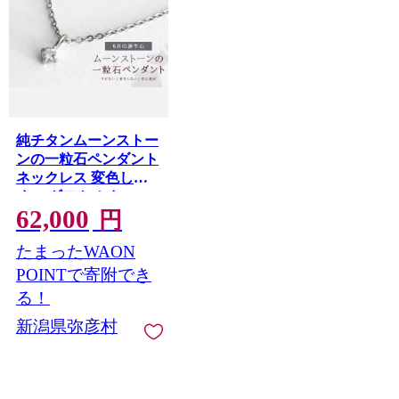
純チタンムーンストー
ンの一粒石ペンダント
ネックレス 変色しに
くい ギフト かわいい
62,000
新潟県 弥彦村 | アクセ
円
サリー ネックレス フ
たまったWAON
ァッション 変色しに
くい プレゼント ギフ
POINTで寄附でき
ト 贈り物 贈答品 お祝
る！
い 記念日 誕生日 ホワ
新潟県弥彦村
イトデー かわいい お
しゃれ 新潟県 弥彦村