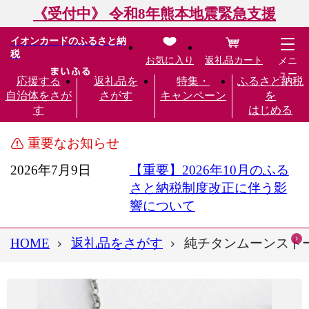
《受付中》 令和8年熊本地震緊急支援
イオンカードのふるさと納
税
お気に入り
返礼品カート
メニ
ュー
応援する
返礼品を
特集・
ふるさと納税
自治体をさが
さがす
キャンペーン
を
す
はじめる
重要なお知らせ
2026年7月9日
【重要】2026年10月のふる
さと納税制度改正に伴う影
響について
HOME
返礼品をさがす
純チタンムーンストー