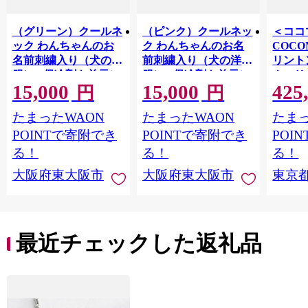
（グリーン）クールネ
（ピンク）クールネッ
＜ココ
ック わんちゃんのお
ク わんちゃんのお名
COCO
名前刺繍入り（犬の洋
前刺繍入り（犬の洋
リント
服） - 保冷剤を首元に
服） - 保冷剤を首元に
クスリ
15,000
15,000
425
セット！厳しい夏のお
セット！厳しい夏のお
LIMO.
円
円
散歩におすすめ
散歩におすすめ
たまったWAON
たまったWAON
たまっ
POINTで寄附でき
POINTで寄附でき
POI
る！
る！
る！
大阪府東大阪市
大阪府東大阪市
東京
最近チェックした返礼品