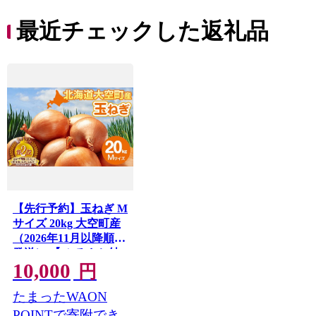
最近チェックした返礼品
【先行予約】玉ねぎ M
サイズ 20kg 大空町産
（2026年11月以降順次
発送） 【 ふるさと納
10,000
税 人気 おすすめ ラン
円
キング たまねぎ 玉ね
たまったWAON
ぎ タマネギ 20kg M サ
イズ 玉葱 オニオン ス
POINTで寄附でき