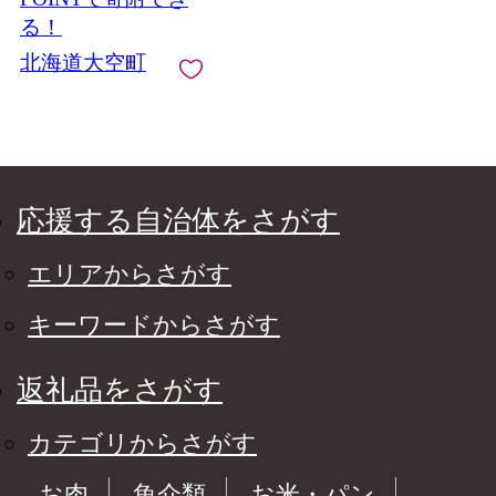
ライス サラダ 野菜 ス
る！
ープ 肉じゃが 煮物 ハ
北海道大空町
ンバーグ すりおろし
甘い カレー 新鮮 北海
道産 野菜 旬 北海道 大
空町 送料無料 】
OSR010
応援する自治体をさがす
エリアからさがす
キーワードからさがす
返礼品をさがす
カテゴリからさがす
お肉
魚介類
お米・パン