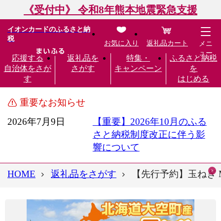
《受付中》 令和8年熊本地震緊急支援
イオンカードのふるさと納
税
お気に入り
返礼品カート
メニ
ュー
応援する
返礼品を
特集・
ふるさと納税
自治体をさが
さがす
キャンペーン
を
す
はじめる
重要なお知らせ
2026年7月9日
【重要】2026年10月のふる
さと納税制度改正に伴う影
響について
HOME
返礼品をさがす
【先行予約】玉ねぎ M