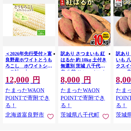
＜2026年先行受付＞富
訳あり さつまいも 紅
訳あり
良野産ホワイトとうも
はるか 約 10kg 土付き
いも 
ろこし ホワイトショ
無選別 茨城 八千代町
クスイ
コラ計10本
産 生芋 サツマイモ さ
10kg
12,000
8,000
8,0
【1678459】
つま芋 焼き芋 やきい
モ 芋 
円
円
も 芋 イモ 野菜 不揃い
ート 秋 【 先行予
たまったWAON
たまったWAON
たまっ
規格外 長期熟成 おや
2026
つ デザート 秋 旬 農家
送 】[A
POINTで寄附でき
POINTで寄附でき
POI
直送 【 先行予約 2026
る！
る！
る！
年10月下旬以降発送
北海道富良野市
茨城県八千代町
茨城
】 [AX010ya]