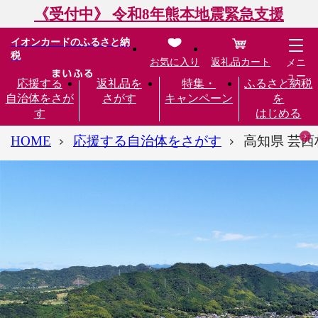
《受付中》 令和8年熊本地震緊急支援
イオンカードのふるさと納
税
お気に入り
返礼品カート
メニ
ュー
応援する
返礼品を
特集・
ふるさと納税
自治体をさが
さがす
キャンペーン
を
す
はじめる
HOME
応援する自治体をさがす
高知県 芸西