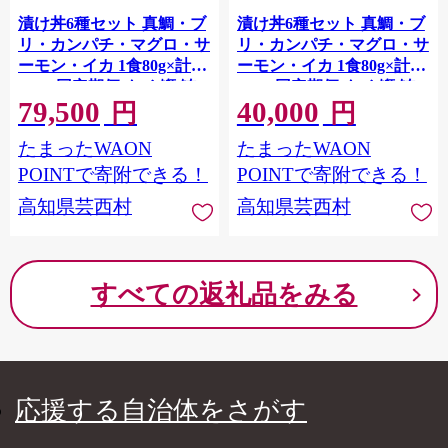
漬け丼6種セット 真鯛・ブ
漬け丼6種セット 真鯛・ブ
リ・カンパチ・マグロ・サ
リ・カンパチ・マグロ・サ
ーモン・イカ 1食80g×計
ーモン・イカ 1食80g×計
72P 6回定期便 タイ 鰤 鮪
36P 3回定期便 タイ 鰤 鮪
79,500
40,000
海鮮丼 刺身 海鮮 魚介 魚
海鮮丼 刺身 海鮮 魚介 魚
円
円
お茶漬け 炊き込みご飯 惣
お茶漬け 炊き込みご飯 惣
たまったWAON
たまったWAON
菜 おかず 冷凍 配送
菜 おかず 冷凍 配送
POINTで寄附できる！
POINTで寄附できる！
高知県芸西村
高知県芸西村
すべての返礼品をみる
応援する自治体をさがす