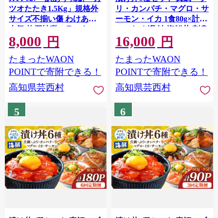
ツオたたき1.5Kg」規格外
リ・カンパチ・マグロ・サ
サイズ不揃い傷 わけあり
ーモン・イカ 1食80g×計
人気 故郷納税 ランキン
12P タイ 鰤 鮪 海鮮丼 刺身
8,000
16,000
グ 本場 高知 かつおのたた
海鮮 魚介 魚 お茶漬け 炊き
円
円
き 返礼品 8000円 冷凍 カツ
込みご飯 惣菜 おかず 冷凍
たまったWAON
たまったWAON
オのタタキ 訳アリかつお
配送
のタタキ【koyofr】【高知
POINTで寄附できる！
POINTで寄附できる！
県共通返礼品】ギフト 食
高知県芸西村
高知県芸西村
べ物
5
6