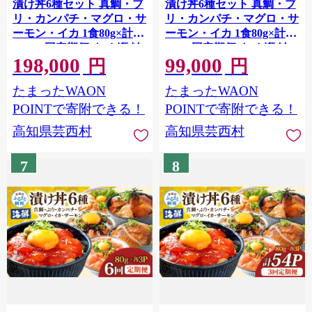
漬け丼6種セット 真鯛・ブ
漬け丼6種セット 真鯛・ブ
リ・カンパチ・マグロ・サ
リ・カンパチ・マグロ・サ
ーモン・イカ 1食80g×計
ーモン・イカ 1食80g×計
180P 6回定期便 タイ 鰤 鮪
90P 3回定期便 タイ 鰤 鮪
198,000
99,000
海鮮丼 刺身 海鮮 魚介 魚
海鮮丼 刺身 海鮮 魚介 魚
円
円
お茶漬け 炊き込みご飯 惣
お茶漬け 炊き込みご飯 惣
たまったWAON
たまったWAON
菜 おかず 冷凍 配送
菜 おかず 冷凍 配送
POINTで寄附できる！
POINTで寄附できる！
高知県芸西村
高知県芸西村
7
8