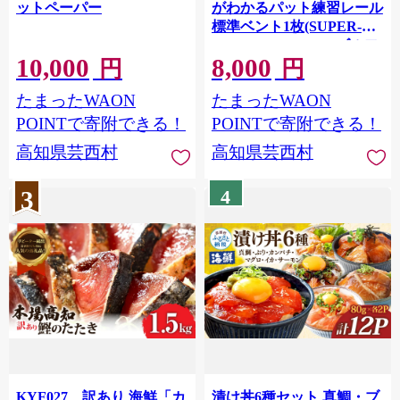
ットペーパー
がわかるパット練習レール
標準ベント1枚(SUPER-
BENT) 7cm×200cm ゴルフ
10,000
8,000
練習器具 パッティング練
円
円
習 パッティングマット 人
たまったWAON
たまったWAON
工芝 スーパーベント 日本
製
POINTで寄附できる！
POINTで寄附できる！
高知県芸西村
高知県芸西村
3
4
KYF027 訳あり 海鮮「カ
漬け丼6種セット 真鯛・ブ