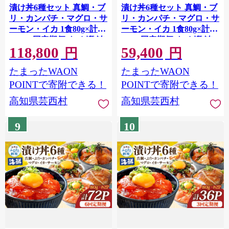
漬け丼6種セット 真鯛・ブ
漬け丼6種セット 真鯛・ブ
リ・カンパチ・マグロ・サ
リ・カンパチ・マグロ・サ
ーモン・イカ 1食80g×計
ーモン・イカ 1食80g×計
108P 6回定期便 タイ 鰤 鮪
54P 3回定期便 タイ 鰤 鮪
118,800
59,400
海鮮丼 刺身 海鮮 魚介 魚
海鮮丼 刺身 海鮮 魚介 魚
円
円
お茶漬け 炊き込みご飯 惣
お茶漬け 炊き込みご飯 惣
たまったWAON
たまったWAON
菜 おかず 冷凍 配送
菜 おかず 冷凍 配送
POINTで寄附できる！
POINTで寄附できる！
高知県芸西村
高知県芸西村
9
10