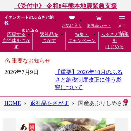
《受付中》 令和8年熊本地震緊急支援
イオンカードのふるさと納
税
お気に入り
返礼品カート
メニ
ュー
応援する
返礼品を
特集・
ふるさと納税
自治体をさが
さがす
キャンペーン
を
す
はじめる
重要なお知らせ
2026年7月9日
【重要】2026年10月のふる
さと納税制度改正に伴う影
響について
HOME
返礼品をさがす
国産あぶりしめさば 1