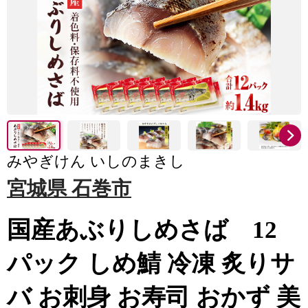
みやぎけん いしのまきし
宮城県 石巻市
国産あぶりしめさば 12
パック しめ鯖 冷凍 炙りサ
バ お刺身 お寿司 おかず 美