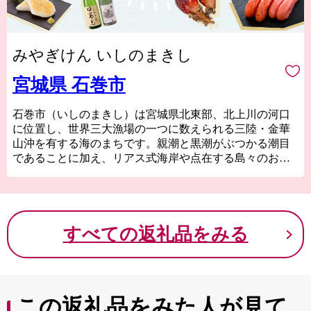
みやぎけん いしのまきし
宮城県 石巻市
石巻市（いしのまきし）は宮城県北東部、北上川の河口
に位置し、世界三大漁場の一つに数えられる三陸・金華
山沖を有する海のまちです。親潮と黒潮がぶつかる潮目
であることに加え、リアス式海岸や点在する島々のおか
げで多様な魚が集まる地形となっており、また世界有数
の植物プランクトンの発生地でもあることから、かき、
ほや、帆立などが美味しく育ちます。
広い土地の中には山・川・海・島なども揃い、自然の中
すべての返礼品をみる
でアウトドアなどを満喫できます。
また、サン・ファン館、齋藤氏庭園、金華山の黄金山神
社といった石巻市の歴史を物語る文化遺産が各地に残る
とともに、市内中心部には萬画家・石ノ森章太郎のキャ
この返礼品をみた人が見て
ラクターが並ぶなど、文化のまちとしての側面も併せ持