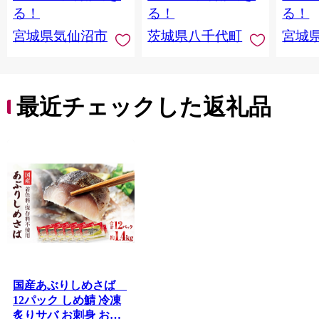
切り身 魚 わけあり
と納税 冷凍 [SF951ya]
介
る！
る！
る！
宮城県気仙沼市
茨城県八千代町
宮城
最近チェックした返礼品
国産あぶりしめさば
12パック しめ鯖 冷凍
炙りサバ お刺身 お寿