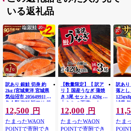
っています。
いる返礼品
東日本大震災では壊滅的な被害を受けましたが、全国の
皆様からのご支援を励みに、復興への歩みを進めてきま
した。
震災を乗り越えた事業者の方々の返礼品を通して、現在
の石巻市の魅力をお伝えします。
訳あり 銀鮭 切身 約
【数量限定】【 訳ア
訳あり
2kg [宮城東洋 宮城県
リ 】国産うなぎ 蒲焼
落とし 
気仙沼市 20564991] 鮭
き 3尾 セット ( 420g )
125gx
魚介類 海鮮 訳アリ 規
大きさ の不揃い タ
城県 
12,500
12,000
11,
格外 不揃い さけ サケ
レ・山椒付き ウナギ
20564
円
円
鮭切身 シャケ 切り身
鰻 ふぞろい 不揃い う
お刺し
たまったWAON
たまったWAON
たまっ
冷凍 家庭用 おかず 弁
な重 ひつまぶし 人気
生 生
当 支援 サーモン 銀鮭
茨城 八千代町 ふるさ
鮭 銀鮭
POINTで寄附でき
POINTで寄附でき
POI