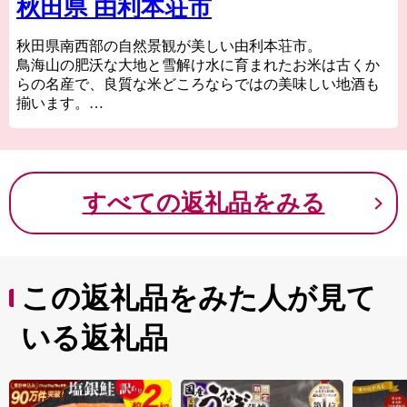
秋田県 由利本荘市
秋田県南西部の自然景観が美しい由利本荘市。
鳥海山の肥沃な大地と雪解け水に育まれたお米は古くか
らの名産で、良質な米どころならではの美味しい地酒も
揃います。
さらにきめ細やかな肉質と深いう旨味が特徴のブランド
牛「秋田由利牛」、土づくりにこだわったアスパラガス
などの野菜をはじめ、食の魅力も満載です。
由利本荘市の魅力を、食を通じてぜひお楽しみくださ
すべての返礼品をみる
い。
この返礼品をみた人が見て
いる返礼品