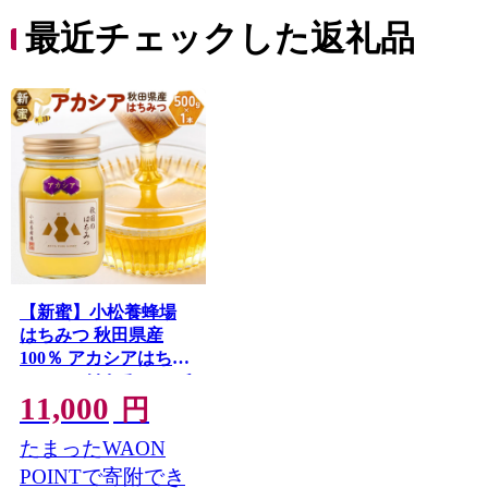
最近チェックした返礼品
【新蜜】小松養蜂場
はちみつ 秋田県産
100％ アカシアはちみ
つ 500g [はちみつ ハチ
11,000
ミツ 蜂蜜 国産 秋田県
円
産100％ 自家採蜜
たまったWAON
100％] 秋田県由利本荘
市
POINTで寄附でき