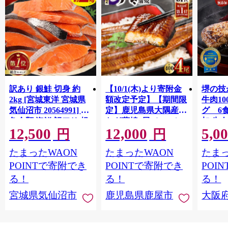
訳あり 銀鮭 切身 約
【10/1(木)より寄附金
堺の技
2kg [宮城東洋 宮城県
額改定予定】【期間限
牛肉1
気仙沼市 20564991] 鮭
定】鹿児島県大隅産う
グ 6
魚介類 海鮮 訳アリ 規
なぎ蒲焼4尾（400g）
加 牛
12,500
12,000
5,0
格外 不揃い さけ サケ
ット 6
円
円
鮭切身 シャケ 切り身
メ 温
たまったWAON
たまったWAON
たまっ
冷凍 家庭用 おかず 弁
菜 簡
当 支援 サーモン 銀鮭
すめ 
POINTで寄附でき
POINTで寄附でき
POI
切り身 魚 わけあり
取り寄
る！
る！
る！
料 ふ
宮城県気仙沼市
鹿児島県鹿屋市
大阪
堺市】