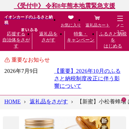
《受付中》 令和8年熊本地震緊急支援
イオンカードのふるさと納
税
お気に入り
返礼品カート
メニ
ュー
応援する
返礼品を
特集・
ふるさと納税
自治体をさが
さがす
キャンペーン
を
す
はじめる
重要なお知らせ
2026年7月9日
【重要】2026年10月のふる
さと納税制度改正に伴う影
響について
HOME
返礼品をさがす
【新蜜】小松養蜂場 は