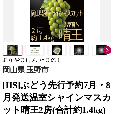
おかやまけん たまのし
岡山県 玉野市
[HS]ぶどう先行予約7月・8
月発送温室シャインマスカ
ット晴王2房(合計約1.4kg)