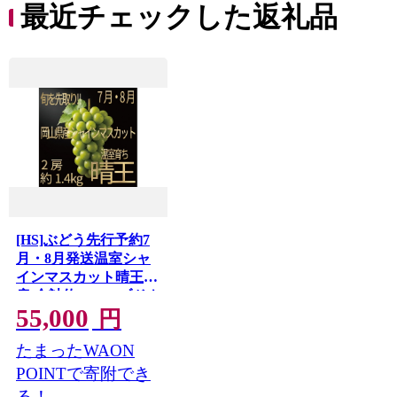
最近チェックした返礼品
[HS]ぶどう先行予約7
月・8月発送温室シャ
インマスカット晴王2
房(合計約1.4kg) ブドウ
55,000
葡萄 岡山県産 国産 フ
円
ルーツ 果物 ギフト デ
たまったWAON
ザート 食後 酸味が少
ない 産地直送
POINTで寄附でき
る！