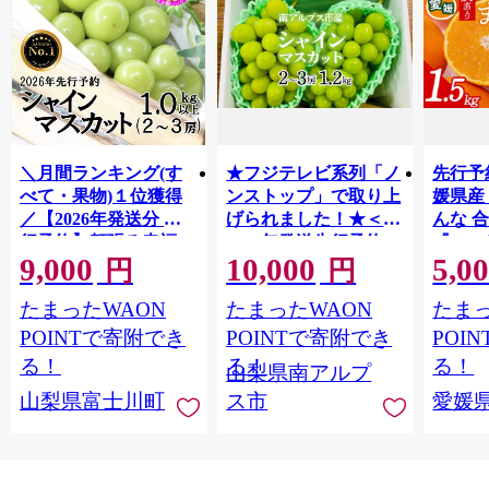
＼月間ランキング(す
★フジテレビ系列「ノ
先行予
べて・果物)１位獲得
ンストップ」で取り上
媛県産
／【2026年発送分 先
げられました！★＜
んな 合
行予約】頬張る幸福
2026年発送先行予約＞
『202
9,000
10,000
5,0
感 〜緑の宝石・ シ
南アルプス市産シャイ
出荷予
円
円
ャインマスカット 〜
ンマスカット1.2kg以
ご自宅
たまったWAON
たまったWAON
たまっ
１ｋｇ以上（２〜３
上（2～3房） クール
マドン
房） フルーツ 山梨県
便発送 ALPAG007
あり 
POINTで寄附でき
POINTで寄附でき
POI
産 果物 くだもの シャ
ツ 高級
る！
る！
る！
山梨県南アルプ
イン マスカット ぶど
産地直
山梨県富士川町
ス市
愛媛
う ブドウ 葡萄 大粒 種
レンジ
なし 先行予約 富士川
県 西
町 10000円 一万円
9000円 九千円