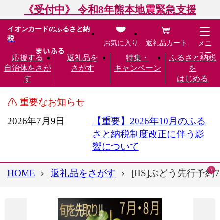
《受付中》 令和8年熊本地震緊急支援
イオンカードのふるさと納
税
お気に入り
返礼品カート
メニ
ュー
応援する
返礼品を
特集・
ふるさと納税
自治体をさが
さがす
キャンペーン
を
す
はじめる
重要なお知らせ
2026年7月9日
【重要】2026年10月のふる
さと納税制度改正に伴う影
響について
HOME
返礼品をさがす
[HS]ぶどう先行予約