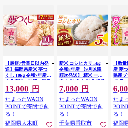
【最短7営業日以内発
新米 コシヒカリ 5kg
【数量
送】福岡県産米 夢つ
令和8年産 【9月以降
産 夢つ
くし 10kg 令和7年産
順次発送】 精米 一等
県産ブラ
※北海道・沖縄・離島
米 白米 米 お米 先行予
(品番:3
13,000
7,000
6,0
は配送不可 |【精米 単
約 数量 限定 こしひか
円
円
一米 単一原料米 7年産
り 5キロ 米5kg ごはん
たまったWAON
たまったWAON
たまっ
国産 お米 ブランド米
こめ コメ はくまい お
5kg × 2 ゆめつくし】
米マイスター 厳選 予
POINTで寄附でき
POINTで寄附でき
POI
CY009_01
約 白飯 ※ okome kome
る！
る！
る！
おむすび おにぎり 国
福岡県大木町
千葉県香取市
福岡
産 飯 おこめ 取り寄せ