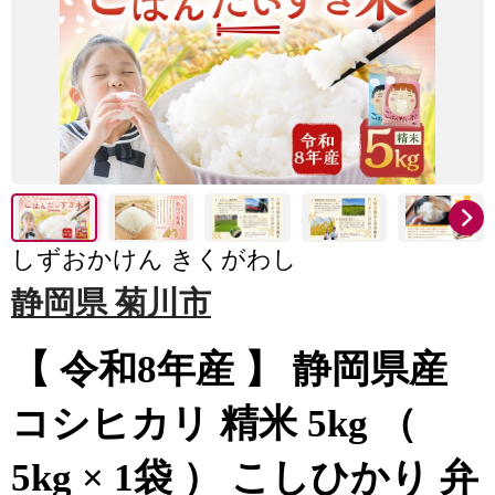
しずおかけん きくがわし
静岡県 菊川市
【 令和8年産 】 静岡県産
コシヒカリ 精米 5kg （
5kg × 1袋 ） こしひかり 弁