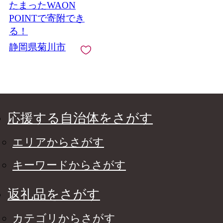
たまったWAON
り 【 2026年8月下旬～
2027年8月下旬まで順
POINTで寄附でき
次発送予定 】
る！
静岡県菊川市
応援する自治体をさがす
エリアからさがす
キーワードからさがす
返礼品をさがす
カテゴリからさがす