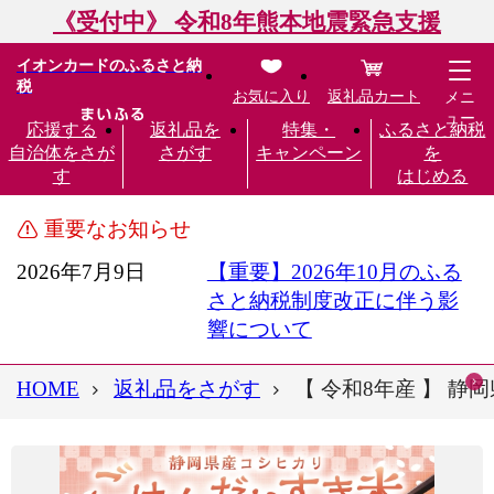
《受付中》 令和8年熊本地震緊急支援
イオンカードのふるさと納
税
お気に入り
返礼品カート
メニ
ュー
応援する
返礼品を
特集・
ふるさと納税
自治体をさが
さがす
キャンペーン
を
す
はじめる
重要なお知らせ
2026年7月9日
【重要】2026年10月のふる
さと納税制度改正に伴う影
響について
HOME
返礼品をさがす
【 令和8年産 】 静岡