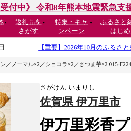
受付中》 令和8年熊本地震緊急支
体
返礼品を
特集・
キャ
ふるさと
さがす
ンペーン
はじめ
9日
【重要】2026年10月のふる
／ノーマル×2／ショコラ×2／さつま芋×2 015-F22
さがけん いまりし
佐賀県 伊万里市
伊万里彩香プ