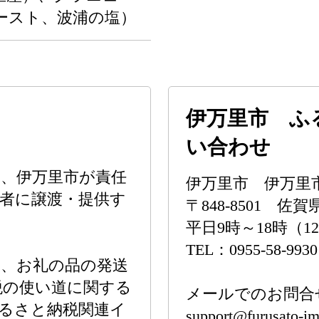
ースト、波浦の塩）
伊万里市 ふ
い合わせ
、伊万里市が責任
伊万里市 伊万里
者に譲渡・提供す
〒848-8501 佐
平日9時～18時（1
TEL：0955-58-9930
は、お礼の品の発送
税の使い道に関する
メールでのお問合
るさと納税関連イ
support@furusato-im