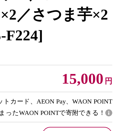
×2／さつま芋×2
5-F224]
15,000
円
トカード、AEON Pay、WAON POINT
まったWAON POINTで寄附できる！