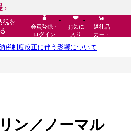
援
納税を
会員登録・
お気に
返礼品
る
ログイン
入り
カート
さと納税制度改正に伴う影響について
4
リン／ノーマル