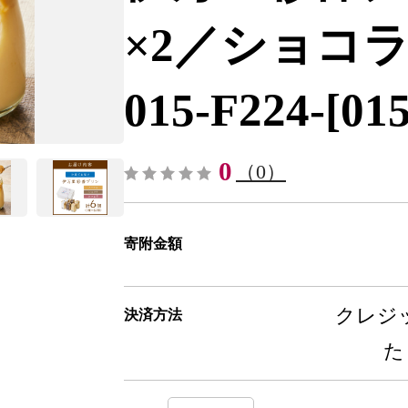
×2／ショコラ
015-F224-[01
0
（0）
寄附金額
クレジッ
決済方法
た