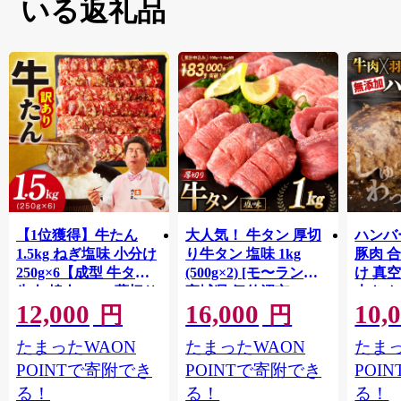
いる返礼品
【1位獲得】牛たん
大人気！ 牛タン 厚切
ハンバー
1.5kg ねぎ塩味 小分け
り牛タン 塩味 1kg
豚肉 
250g×6【成型 牛タン
(500g×2) [モ〜ランド
け 真
牛肉 焼肉 BBQ 薄切り
宮城県 気仙沼市
大きめ
12,000
16,000
10,
ぎゅうたん スライス
20564660] 肉 牛肉 精肉
保存料
円
円
訳あり サイズ不揃
牛たん 牛タン塩 牛た
淡路島
たまったWAON
たまったWAON
たまっ
い】 G4721
ん塩 冷凍 焼肉 BBQ ア
ポーク 
ウトドア バーベキュ
き肉 
POINTで寄附でき
POINTで寄附でき
POI
ー 厚切り タン
ず 惣
る！
る！
る！