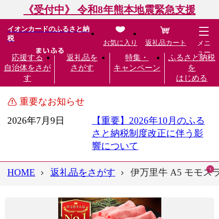
《受付中》 令和8年熊本地震緊急支援
イオンカードのふるさと納
税
お気に入り
返礼品カート
メニ
ュー
応援する
返礼品を
特集・
ふるさと納税
自治体をさが
さがす
キャンペーン
を
す
はじめる
重要なお知らせ
2026年7月9日
【重要】2026年10月のふる
さと納税制度改正に伴う影
響について
HOME
返礼品をさがす
伊万里牛 A5 モモスライ