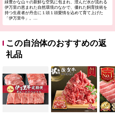
緑豊かな山々の新鮮な空気に包まれ、澄んだ水が流れる
伊万里の恵まれた自然環境のなかで、優れた飼育技術を
持つ生産者が丹念に１頭１頭愛情を込めて育て上げた
「伊万里牛」。
西日本有数の生産量と品質を誇る「伊万里梨」は有名で
す。
伊万里牛や伊万里梨をはじめとする食の名産品や「伊万
里焼」は、全国的にも高い人気を得ています。
この自治体のおすすめの返
礼品