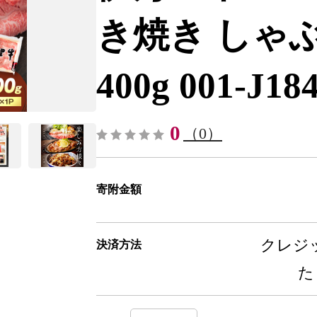
き焼き しゃ
400g 001-J184
0
（0）
寄附金額
クレジッ
決済方法
た