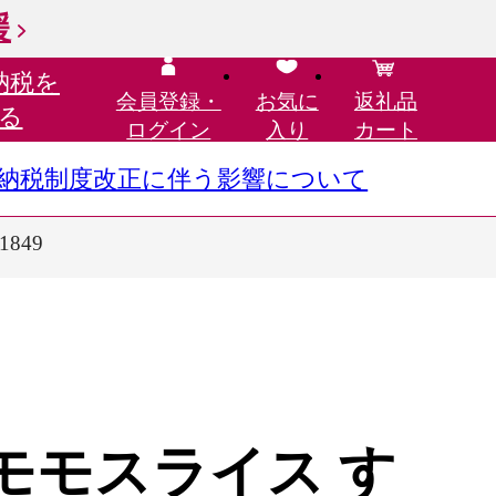
援
納税を
会員登録・
お気に
返礼品
る
ログイン
入り
カート
さと納税制度改正に伴う影響について
849
 モモスライス す