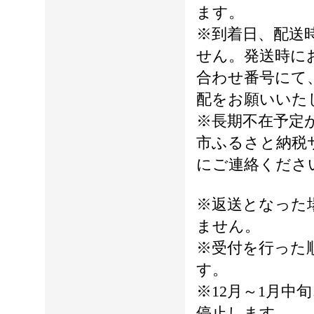
ます。
※到着日、配送
せん。発送時に
合わせ番号にて
配をお願いいた
※長期不在予定
市ふるさと納税
にご連絡くださ
※返送となった
ません。
※受付を行った
す。
※12月～1月中
停止します。