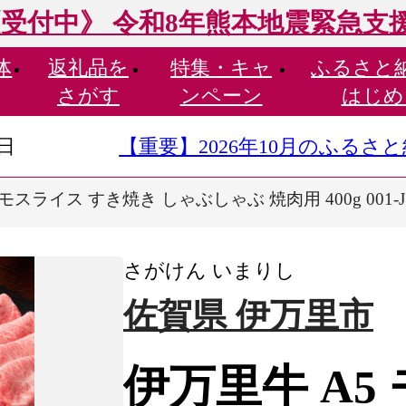
受付中》 令和8年熊本地震緊急支
体
返礼品を
特集・
キャ
ふるさと
さがす
ンペーン
はじめ
9日
【重要】2026年10月のふる
モスライス すき焼き しゃぶしゃぶ 焼肉用 400g 001-J1
さがけん いまりし
佐賀県 伊万里市
伊万里牛 A5