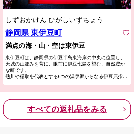
しずおかけん ひがしいずちょう
静岡県 東伊豆町
満点の海・山・空は東伊豆
東伊豆町は、静岡県の伊豆半島東海岸の中央に位置し、
天城の山並みを背に、眼前に伊豆七島を望む、自然豊か
な町です。
熱川や稲取を代表とする6つの温泉郷からなる伊豆屈指の
湯どころで、伝統文化ひなのつるし飾りや、稲取細野高
原のススキ等もお楽しみいただけます。
温暖な気候に育まれたブランド金目鯛「稲取キンメ」を
はじめとする海産物や、種類豊富なかんきつ類。温泉で
すべての返礼品をみる
日々の疲れを癒し、伊豆の海の幸・山の幸をお楽しみく
ださい。