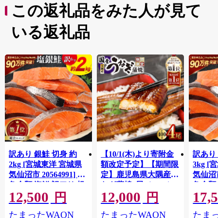
この返礼品をみた人が見て
いる返礼品
訳あり 銀鮭 切身 約
【10/1(木)より寄附金
訳あり 
2kg [宮城東洋 宮城県
額改定予定】【期間限
3kg 
気仙沼市 20564991] 鮭
定】鹿児島県大隅産う
気仙沼市 
魚介類 海鮮 訳アリ 規
なぎ蒲焼4尾（400g）
魚介類
12,500
12,000
17,
格外 不揃い さけ サケ
格外 
円
円
鮭切身 シャケ 切り身
鮭切身
たまったWAON
たまったWAON
たまっ
冷凍 家庭用 おかず 弁
冷凍 