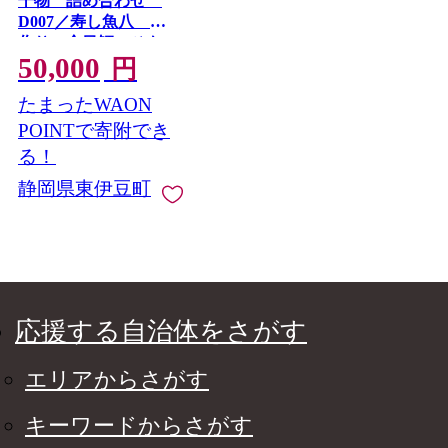
干物 詰め合わせ
D007／寿し魚八 手
作り 金目鯛 ひも
50,000
の 静岡県 東伊豆町
円
たまったWAON
POINTで寄附でき
る！
静岡県東伊豆町
応援する自治体をさがす
エリアからさがす
キーワードからさがす