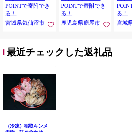
当 支援 サーモン 銀鮭
当 支
POINTで寄附でき
POINTで寄附でき
POI
切り身 魚 わけあり
切り身
る！
る！
る！
宮城県気仙沼市
鹿児島県鹿屋市
宮城
最近チェックした返礼品
（冷凍）稲取キンメ