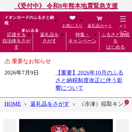
《受付中》 令和8年熊本地震緊急支援
イオンカードのふるさと納
税
お気に入り
返礼品カート
メニ
ュー
応援する
返礼品を
特集・
ふるさと納税
自治体をさが
さがす
キャンペーン
を
す
はじめる
重要なお知らせ
2026年7月9日
【重要】2026年10月のふる
さと納税制度改正に伴う影
響について
HOME
返礼品をさがす
（冷凍）稲取キンメ