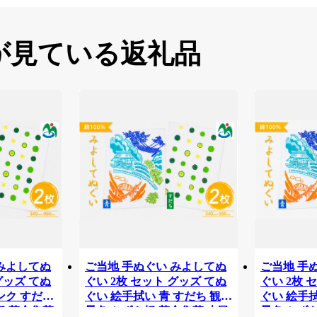
が見ている返礼品
 みよしてぬ
ご当地 手ぬぐい みよしてぬ
ご当地 手
グッズ てぬ
ぐい 2枚 セット グッズ てぬ
ぐい 2枚 
ンク すだち
ぐい 絵手拭い 青 すだち 観光
ぐい 絵手拭
橋 落合集落
景色 かずら橋 落合集落 古民
景色 かず