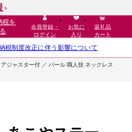
援
納税を
会員登録・
お気に
返礼品
る
ログイン
入り
カート
さと納税制度改正に伴う影響について
ｍUP アジャスター付 ／ パール 職人技 ネックレス