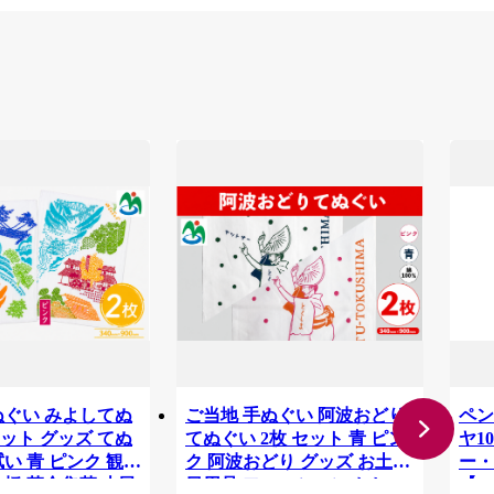
ぬぐい みよしてぬ
ご当地 手ぬぐい 阿波おどり
ペン
セット グッズ てぬ
てぬぐい 2枚 セット 青 ピン
ヤ1
い 青 ピンク 観光
ク 阿波おどり グッズ お土産
ー・
ら橋 落合集落 古民
日用品 ファッション おしゃ
【17