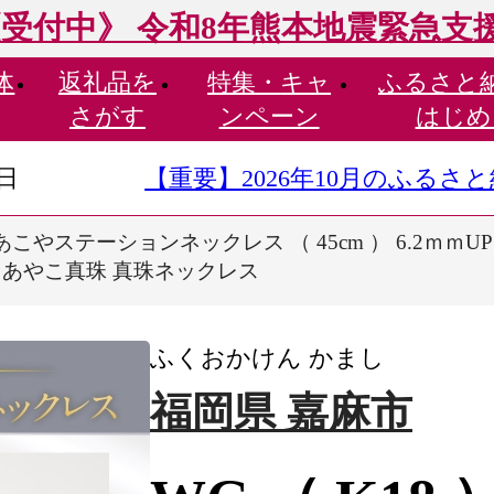
受付中》 令和8年熊本地震緊急支
体
返礼品を
特集・
キャ
ふるさと
さがす
ンペーン
はじめ
9日
【重要】2026年10月のふる
） あこやステーションネックレス （ 45cm ） 6.2ｍ
珠 あやこ真珠 真珠ネックレス
ふくおかけん かまし
福岡県 嘉麻市