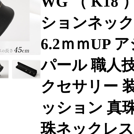
WG （ K18
ションネックレ
6.2ｍｍUP
パール 職人技
クセサリー 装
ッション 真珠
珠ネックレス