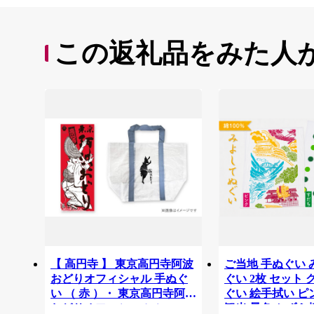
この返礼品をみた人
【 高円寺 】 東京高円寺阿波
ご当地 手ぬぐい
おどりオフィシャル 手ぬぐ
ぐい 2枚 セット 
い （ 赤 ）・ 東京高円寺阿波
ぐい 絵手拭い ピ
おどりオフィシャル ショッ
観光 景色 かずら