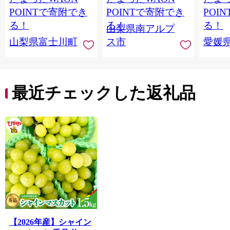
房） フルーツ 山梨県
便発送 ALPAG007
あり 
POINTで寄附でき
POINTで寄附でき
POI
産 果物 くだもの シャ
ツ 高級
る！
る！
る！
山梨県南アルプ
イン マスカット ぶど
産地直
山梨県富士川町
ス市
愛媛
う ブドウ 葡萄 大粒 種
レンジ
なし 先行予約 富士川
県 西
町 10000円 一万円
9000円 九千円
最近チェックした返礼品
【2026年産】シャイン