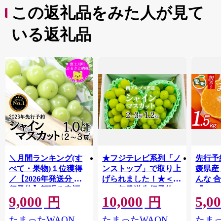
この返礼品をみた人が見て
いる返礼品
＼月間ランキング(す
★フジテレビ系列「ノ
先行予
べて・果物)１位獲得
ンストップ」で取り上
媛県産
／【2026年発送分 先
げられました！★＜
んな 合
行予約】頬張る幸福
2026年発送先行予約＞
『202
9,000
10,000
5,0
感 〜緑の宝石・ シ
南アルプス市産シャイ
出荷予
円
円
ャインマスカット 〜
ンマスカット1.2kg以
ご自宅
たまったWAON
たまったWAON
たまっ
１ｋｇ以上（２〜３
上（2～3房） クール
マドン