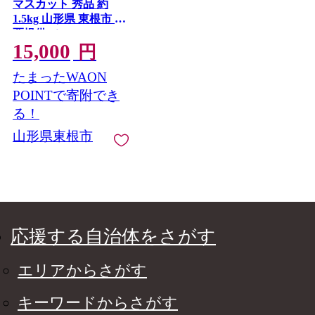
マスカット 秀品 約
1.5kg 山形県 東根市 松
栗提供 hi062-065
15,000
円
たまったWAON
POINTで寄附でき
る！
山形県東根市
応援する自治体をさがす
エリアからさがす
キーワードからさがす