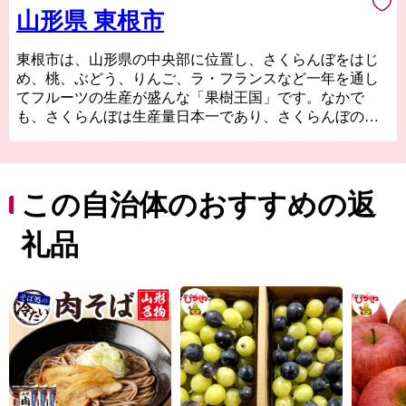
山形県 東根市
東根市は、山形県の中央部に位置し、さくらんぼをはじ
め、桃、ぶどう、りんご、ラ・フランスなど一年を通し
てフルーツの生産が盛んな「果樹王国」です。なかで
も、さくらんぼは生産量日本一であり、さくらんぼの王
様「佐藤錦」発祥の地でもあります。東北有数の「果樹
王国ひがしねさくらんぼマラソン大会」、全国でも珍し
い果物名を冠した「さくらんぼ東根駅」など、「さくら
んぼ＝東根市」のイメージ発信に取り組み、「さくらん
この自治体のおすすめの返
ぼ」にこだわったまちづくりを展開しています。
また、多くの企業が拠点を構える「製造のまち」でもあ
礼品
り、日本が世界に誇る技術を活かした製品を製造する企
業を多く有しています。「MADE IN HIGASHINE」の確
かな技術と製品をお届けします。