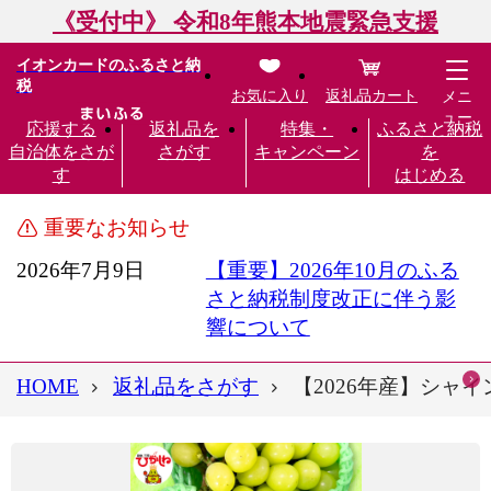
《受付中》 令和8年熊本地震緊急支援
イオンカードのふるさと納
税
お気に入り
返礼品カート
メニ
ュー
応援する
返礼品を
特集・
ふるさと納税
自治体をさが
さがす
キャンペーン
を
す
はじめる
重要なお知らせ
2026年7月9日
【重要】2026年10月のふる
さと納税制度改正に伴う影
響について
HOME
返礼品をさがす
【2026年産】シャインマ