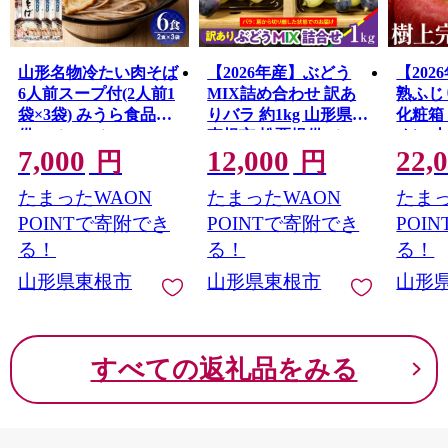
山形名物冷たい肉そば
【2026年産】ぶどう
【202
6人前スープ付(2人前1
MIX詰め合わせ 訳あ
熟ふじり
袋×3袋) みうら食品提
りバラ 約1kg 山形県
化粧箱 
供 hi004-hi046-003r
東根市 松栗提供 hi062-
め） 山
7,000
12,000
22,
067
提供 hi0
円
円
たまったWAON
たまったWAON
たまっ
POINTで寄附でき
POINTで寄附でき
POI
る！
る！
る！
山形県東根市
山形県東根市
山形
すべての返礼品をみる