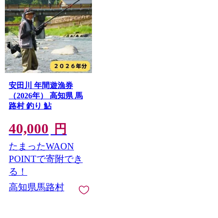
安田川 年間遊漁券
（2026年） 高知県 馬
路村 釣り 鮎
40,000
円
たまったWAON
POINTで寄附でき
る！
高知県馬路村