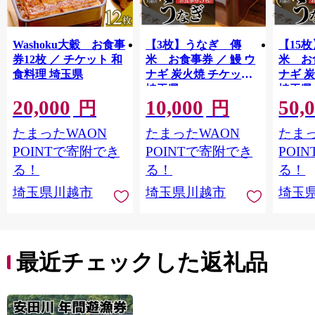
Washoku大穀 お食事
【3枚】うなぎ 傳
【15
券12枚 ／ チケット 和
米 お食事券 ／ 鰻 ウ
米 お
食料理 埼玉県
ナギ 炭火焼 チケット
ナギ 
埼玉県
埼玉県
20,000
10,000
50,
円
円
たまったWAON
たまったWAON
たまっ
POINTで寄附でき
POINTで寄附でき
POI
る！
る！
る！
埼玉県川越市
埼玉県川越市
埼玉
最近チェックした返礼品