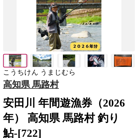
こうちけん うまじむら
高知県 馬路村
安田川 年間遊漁券（2026
年） 高知県 馬路村 釣り
鮎-[722]