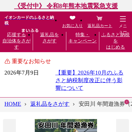
《受付中》 令和8年熊本地震緊急支援
イオンカードのふるさと納
税
お気に入り
返礼品カート
メニ
ュー
応援する
返礼品を
特集・
ふるさと納税
自治体をさが
さがす
キャンペーン
を
す
はじめる
重要なお知らせ
2026年7月9日
【重要】2026年10月のふる
さと納税制度改正に伴う影
響について
HOME
返礼品をさがす
安田川 年間遊漁券（2