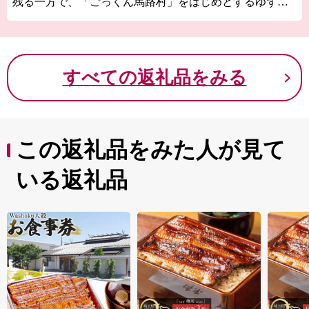
残る一方で、「ごっくん馬路村」をはじめとするゆず製
品、木製バッグ「monacca」の開発など、田舎ならではの
オンリーワンの田舎づくりに取り組んでいます。 また、
温泉施設や杉の天然木を有する千本山といった観光施
設、「おしどりマラソン」や「ゆずはじまる祭」などの
すべての返礼品をみる
イベントを目当てに、村外からの観光客がたくさん訪れ
る村でもあります。
馬路村は、人口減少で疲弊する田舎ではなく、田舎なら
ではの魅力をつくり出す「堂々たる田舎」を目指してい
ます。
この返礼品をみた人が見て
いる返礼品