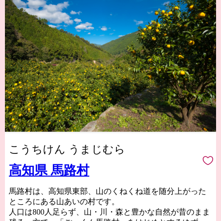
こうちけん うまじむら
高知県 馬路村
馬路村は、高知県東部、山のくねくね道を随分上がった
ところにある山あいの村です。
人口は800人足らず、山・川・森と豊かな自然が昔のまま