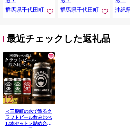
る！
る！
る！
すめ 
群馬県千代田町
群馬県千代田町
沖縄
重瀬【
最近チェックした返礼品
＜三股町の水で造るク
ラフトビール飲み比べ
12本セット＞詰め合わ
せセット 3種 ペールエ