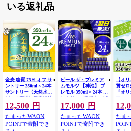
いる返礼品
金麦 糖質 75％ オフ サ
ビール ザ・プレミア
【オリ
ントリー 350ml × 24本
ムモルツ 【神泡】 プ
質ゼロ
サントリー〈天然水の
レモル 350ml × 24本 サ
『オリ
ビール工場〉群馬※沖
ントリー〈天然水のビ
フ』(35
12,500
17,000
12,
縄・離島地域へのお届
ール工場〉群馬※沖
泡酒 
円
円
け不可
縄・離島地域へのお届
1ケー
たまったWAON
たまったWAON
たまっ
け不可
ロ ゼ
麦芽3
POINTで寄附でき
POINTで寄附でき
POI
化した