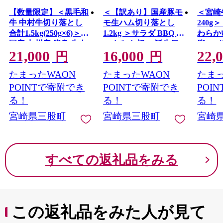
【数量限定】＜黒毛和
＜【訳あり】国産豚モ
＜宮崎
牛 中村牛切り落とし
モ生ハム切り落とし
240g
合計1.5kg(250g×6)＞
1.2kg ＞サラダ BBQ お
わらか
国産 九州産 脂身 牛肉
つまみ お祝い 誕生日
脂のバ
21,000
16,000
22,
赤身 すき焼き 牛丼 肉
結婚記念日 贈り物 国
肉 希
円
円
じゃが プルコギ 煮込
産 豚肉 スライス 切落
肉料理
たまったWAON
たまったWAON
たまっ
み 使いやすい 小分け
とし パスタ サラダ サ
級 ブ
便利 こま切れ 牛こま
ンドイッチ 小分けパ
和牛 
POINTで寄附でき
POINTで寄附でき
POI
コマ 小間 薄切り お肉
ック【MI575-pl】【株
【MI7
る！
る！
る！
冷凍【MI643-jc】【J
式会社プラス】
チク】
宮崎県三股町
宮崎県三股町
宮崎
コーポレーション】
すべての返礼品をみる
この返礼品をみた人が見て