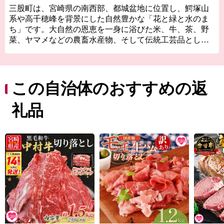
三股町は、宮崎県の南西部、都城盆地に位置し、鰐塚山
系や高千穂峰を背景にした自然豊かな「花と緑と水のま
ち」です。大自然の恩恵を一身に浴びた米、牛、茶、野
菜、ヤマメなどの農畜水産物、そして伝統工芸品として
の大弓、陶芸品などの芸術性豊かな特産品が有名です。
また、「ジャンカン馬踊り」「棒踊り」「太郎踊り」な
ど数多くの郷土芸能が今もなお、各地区で受け継がれ息
づいています。
この自治体のおすすめの返
ふるさと納税を通じて全国の皆さまとつながり、「三股
町を応援したい」という皆さまのお気持ちを「まちづく
礼品
り」に活かしたいと思います。
皆さまの応援をよろしくお願いします。