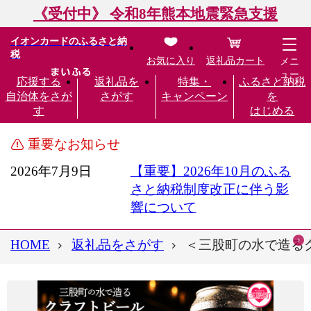
《受付中》 令和8年熊本地震緊急支援
イオンカードのふるさと納
税
お気に入り
返礼品カート
メニ
ュー
応援する
返礼品を
特集・
ふるさと納税
自治体をさが
さがす
キャンペーン
を
す
はじめる
重要なお知らせ
2026年7月9日
【重要】2026年10月のふる
さと納税制度改正に伴う影
響について
HOME
返礼品をさがす
＜三股町の水で造るク