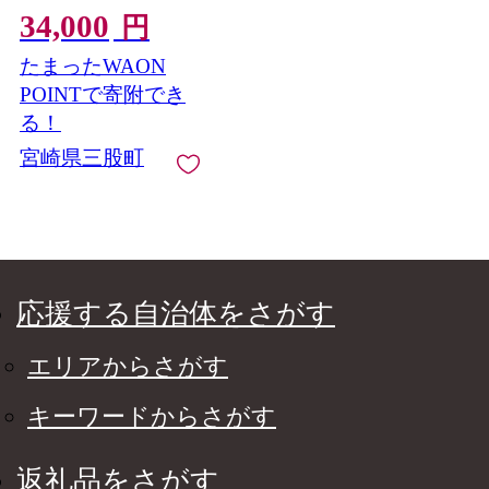
34,000
ール グリセット ダー
円
クラガー 5% お酒 ア
たまったWAON
ルコール ギフト 贈り
物 プレゼント 宅飲み
POINTで寄附でき
家飲み 晩酌 お取り寄
る！
せ 地ビール【MI746-
宮崎県三股町
wb】【ワイルドビア
ードブルーイング合同
会社】
応援する自治体をさがす
エリアからさがす
キーワードからさがす
返礼品をさがす