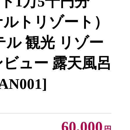
ト1万5千円分
ナルトリゾート）
テル 観光 リゾー
ンビュー 露天風呂
N001]
60,000
円