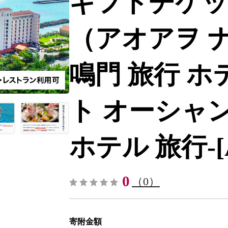
ギフトチケッ
（アオアヲ 
鳴門 旅行 ホ
ト オーシャ
ホテル 旅行-[A
0
（0）
寄附金額