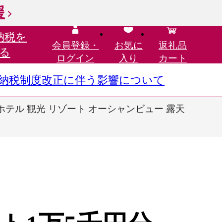
援
納税を
会員登録・
お気に
返礼品
る
ログイン
入り
カート
さと納税制度改正に伴う影響について
ホテル 観光 リゾート オーシャンビュー 露天