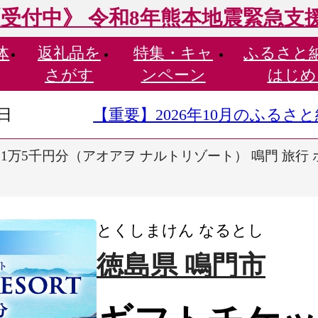
受付中》 令和8年熊本地震緊急支
体
返礼品を
特集・
キャ
ふるさと
さがす
ンペーン
はじめ
9日
【重要】2026年10月のふる
1万5千円分（アオアヲ ナルトリゾート） 鳴門 旅行 
とくしまけん なるとし
徳島県 鳴門市