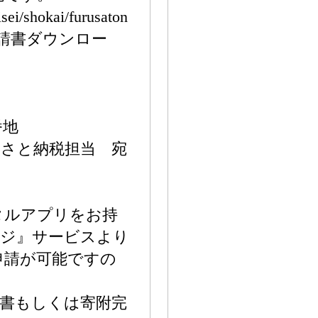
isei/shokai/furusaton
ップ申請書ダウンロー
0番地
るさと納税担当 宛
タルアプリをお持
ージ』サービスより
申請が可能ですの
書もしくは寄附完