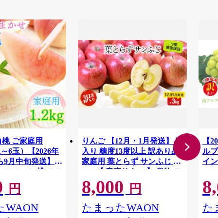
白桃 ご家庭用
りんご 【12月・1月発送】 蜜
【2
3玉～6玉）【2026年
入り 糖度13度以上 訳あり品
ルプ
ら9月中旬発送】
家庭用 葉とらず サンふじ 約
イン
 フルーツ 桃 モモ
3kg 【 青森りんご 】 果物 フ
1.
0
8,000
8
ALP
料無料
ルーツ 産地直送 糖度測定 褐
円
円
変 チェック 贈り物 年末 挨拶
WAON
たまったWAON
た