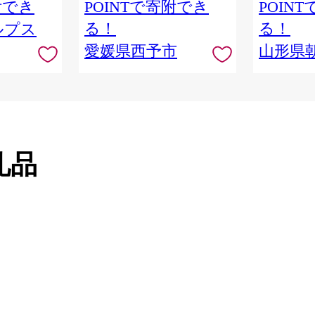
附でき
POINTで寄附でき
POIN
ーデン 愛媛県 西予市【常
温】
る！
る！
ルプス
愛媛県西予市
山形県
礼品