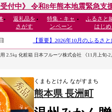
受付中》 令和8年熊本地震緊急支
体
返礼品を
特集・
キャ
ふるさと
さがす
ンペーン
はじめ
9日
【重要】2026年10月のふる
 2.5㎏ 化粧箱 日本フルーツ株式会社 《11月上旬-
くまもとけん ながすまち
熊本県 長洲町