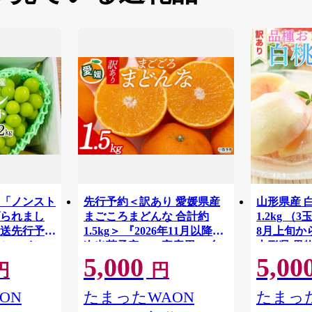
「ノンスト
先行予約＜訳あり 愛媛県産
山形県産 
られまし
まごころまどんな 合計約
1.2kg （
発送先行予約
1.5kg＞ 『2026年11月以降順
8月上旬か
シャインマ
次出荷予定』ご家庭用 ご自
山形県 果物
5,000
5,00
上（2～3
宅用 紅まどんな マドンナ お
もも 夏 送
円
円
送
試し わけあり 果物 柑橘 フル
ーツ 高級 国産 濃厚 果汁 産
ON
たまったWAON
たまった
地直送 ミヤモトオレンジガ