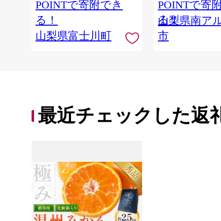
POINTで寄附でき
POINTで寄
萄 大粒 種なし 先行予約 富士
川町 10000円 一万円 9000円
る！
る！
山梨県南ア
九千円
山梨県富士川町
市
最近チェックした返