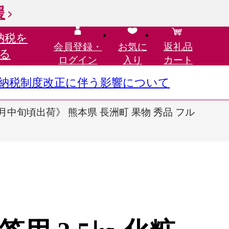
援
納税を
会員登録・
お気に
返礼品
る
ログイン
入り
カート
さと納税制度改正に伴う影響について
2月中旬頃出荷》 熊本県 長洲町 果物 秀品 フル