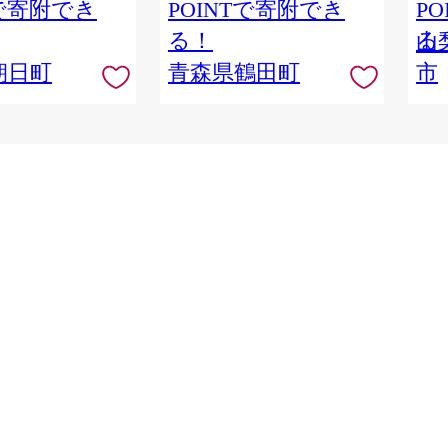
Tで寄附でき
POINTで寄附でき
P
る！
る
山
朝日町
青森県鶴田町
市