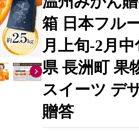
温州みかん贈答
箱 日本フルー
月上旬-2月中
県 長洲町 果
スイーツ デザ
贈答