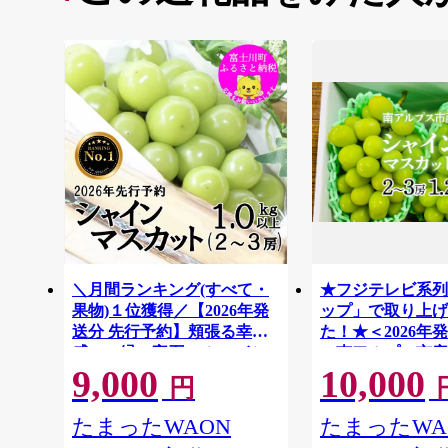
＼月間ランキング(すべて・
★フジテレビ系列
果物)１位獲得／【2026年発
ップ」で取り上げ
送分 先行予約】頬張る幸福
た！★＜2026年
感 〜緑の宝石・ シャイン
＞南アルプス市産
9,000
10,000
マスカット 〜 １ｋｇ以上
スカット1.2kg以
円
（２〜３房） フルーツ 山梨
房） クール便発
ALPAG007
県産 果物 くだもの シャイン
たまったWAON
たまったWA
マスカット ぶどう ブドウ 葡