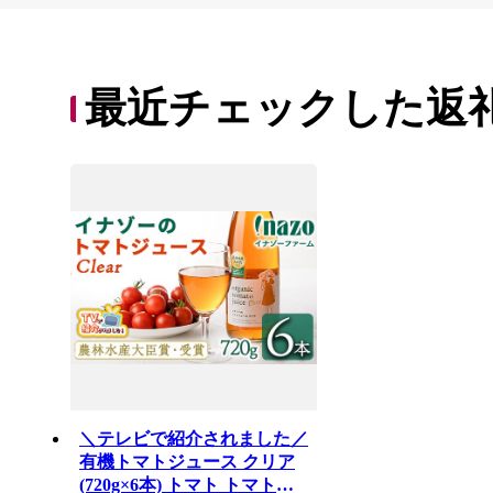
最近チェックした返
＼テレビで紹介されました／
有機トマトジュース クリア
(720g×6本) トマト トマトジ