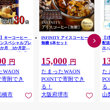
用】キーコーヒー
INFINITY アイスコーヒー
【3
ンスペシャルブレ
無糖 6本セット
配送
×3か月 3か月定期
2L
ー ロングセラ
計4
00
15,000
1
 ドリップ ブレ
ふる
円
円
 人気 珈琲
ルウ
ネラ
WAON
たまったWAON
た
無料 
Tで寄附でき
POINTで寄附でき
P
る！
る
船橋市
大阪府堺市
山