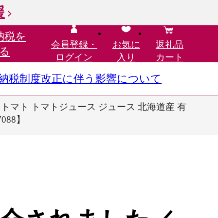
援
納税を
会員登録・
お気に
返礼品
る
ログイン
入り
カート
さと納税制度改正に伴う影響について
 トマト トマトジュース ジュース 北海道産 有
088】