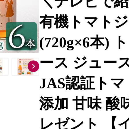
＼テレビで紹
有機トマトジ
(720g×6本
ース ジュース
JAS認証トマ
添加 甘味 酸
レゼント 【