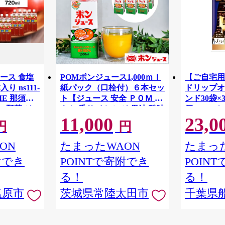
ース 食塩
POMポンジュース1,000ｍｌ
【ご自宅
入り ns111-
紙パック（口栓付）６本セッ
ドリップオ
OME 那須塩
ト【ジュース 安全 ＰＯＭ 爽
ンド30袋
ト 野菜 ジュ
やか 香り オレンジ 果汁 酸味
便 コーヒ
11,000
23,0
ク 健康
甘味 バランス 温州みかん ブ
ー お手軽
円
円
レステロー
レンド コク 味わい 冷蔵庫 ド
ンド 定番
アポケット 出し入れしやす
ON
たまったWAON
たまった
い スクエアタイプ キャップ
附でき
POINTで寄附でき
POIN
付き ファミリーサイズ 子ど
も 茨城県 常陸太田市】
る！
る！
塩原市
茨城県常陸太田市
千葉県