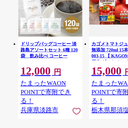
ドリップバッグコーヒー 淡
カゴメトマトジュ
路島アソートセット 6種 120
無添加 720ml 15本
袋 飲み比べ コーヒー
003-15 【 KAG
原市 ギフト トマ
12,000
15,000
ース 飲料 ドリン
円
GABA 血圧 コ
ル】
たまったWAON
たまったWA
POINTで寄附でき
POINTで寄
る！
る！
兵庫県淡路市
栃木県那須