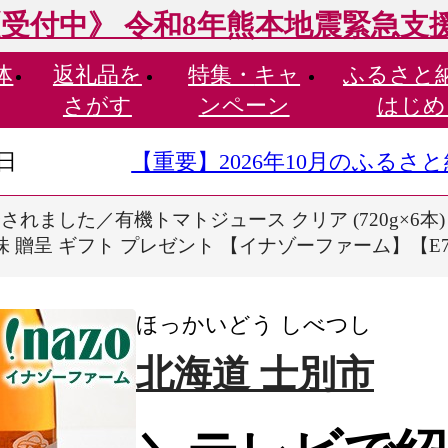
受付中》 令和8年熊本地震緊急支
体
返礼品を
特集・
キャ
ふるさと
さがす
ンペーン
はじめ
9日
【重要】2026年10月のふる
れました／有機トマトジュース クリア (720g×6本)
味 贈呈 ギフト プレゼント 【イナゾーファーム】【E7
ほっかいどう しべつし
北海道 士別市