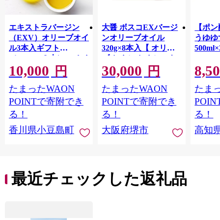
エキストラバージン
大醤 ボスコEXバージ
【ポン
（EXV）オリーブオイ
ンオリーブオイル
うゆゆ
ル3本入ギフト
320g×8本入【 オリー
500ml
（150ml×３本）スペイ
ブオイル オイル エキ
10,000
30,000
8,5
ン産
ストラバージンオリー
円
円
ブオイル エクストラ
たまったWAON
たまったWAON
たまっ
バージン エキストラ
バージンオイル 調味
POINTで寄附でき
POINTで寄附でき
POI
料 高品質 ヘルシー サ
る！
る！
る！
ラダ パスタ 洋食 人気
香川県小豆島町
大阪府堺市
高知
おすすめ 送料無料 大
阪府 堺市】
最近チェックした返礼品