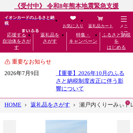
《受付中》 令和8年熊本地震緊急支援
イオンカードのふるさと納
税
お気に入り
返礼品カート
メニ
ュー
応援する
返礼品を
特集・
ふるさと納税
自治体をさが
さがす
キャンペーン
を
す
はじめる
重要なお知らせ
2026年7月9日
【重要】2026年10月のふる
さと納税制度改正に伴う影
響について
HOME
返礼品をさがす
瀬戸内くりーみぃドレッ