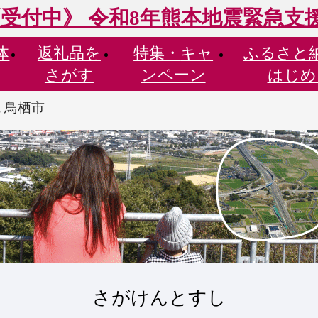
受付中》 令和8年熊本地震緊急支
体
返礼品を
特集・
キャ
ふるさと
さがす
ンペーン
はじめ
 鳥栖市
さがけんとすし