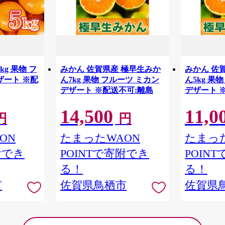
kg 果物 フ
みかん 佐賀県産 極早生みか
みかん 佐
ザート ※配
ん7kg 果物 フルーツ ミカン
ん5kg 果
デザート ※配送不可:離島
デザート 
14,500
11,0
円
円
ON
たまったWAON
たまった
附でき
POINTで寄附でき
POIN
る！
る！
市
佐賀県鳥栖市
佐賀県