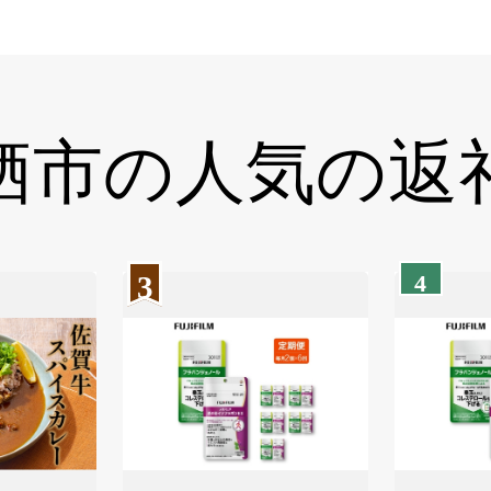
栖市の
人気の返
3
4