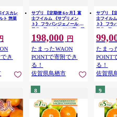
パイスカレ
サプリ 【定期便 6ヶ月】富
サプリ 【
ルト 惣菜
士フイルム 《サプリメン
士フイルム
ト》 フラバンジェノール 30
ト》 フラバ
日分 1個＋メタバリア葛の花
日分 1個
198,000
99,0
イソフラボンEX 30日分 1個
イソフラボン
円
円
セット 機能性表示食品 コレ
セット 機
ステロール メタバリア イソ
ステロール
ON
たまったWAON
たまった
フラボン 健康
フラボン 
附でき
POINTで寄附でき
POIN
る！
る！
市
佐賀県鳥栖市
佐賀県
8
9