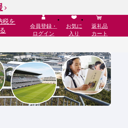
援
納税を
会員登録・
お気に
返礼品
る
ログイン
入り
カート