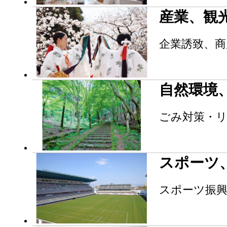
産業、観
企業誘致、
自然環境
ごみ対策・
スポーツ
スポーツ振