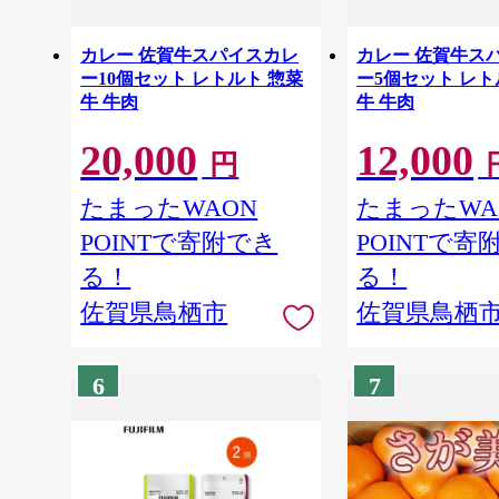
カレー 佐賀牛スパイスカレ
カレー 佐賀牛ス
ー10個セット レトルト 惣菜
ー5個セット レト
牛 牛肉
牛 牛肉
20,000
12,000
円
たまったWAON
たまったWA
POINTで寄附でき
POINTで寄
る！
る！
佐賀県鳥栖市
佐賀県鳥栖
6
7