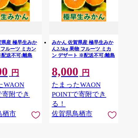
賀県産 極早生みか
みかん 佐賀県産 極早生みか
物 フルーツ ミカン
ん2.5kg 果物 フルーツ ミカ
※配送不可:離島
ン デザート ※配送不可:離島
00
8,000
円
円
WAON
たまったWAON
Tで寄附でき
POINTで寄附でき
る！
鳥栖市
佐賀県鳥栖市