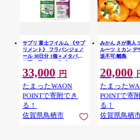
サプリ 富士フイルム 《サプ
みかん さが美人 5
リメント》 フラバンジェノ
ルーツ ミカン デ
ール 30日分 1個＋メタバリ
送不可:離島
ア葛の花イソフラボンEX 30
33,000
20,000
日分 1個セット 機能性表示
円
食品 コレステロール メタバ
リア イソフラボン 健康
たまったWAON
たまったWA
POINTで寄附でき
POINTで寄
る！
る！
佐賀県鳥栖市
佐賀県鳥栖