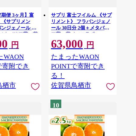
定期便 3ヶ月】富
サプリ 富士フイルム 《サプ
 《サプリメン
リメント》 フラバンジェノ
ンジェノール 30
ール 30日分 2個＋メタバリ
＋メタバリア葛の花
ア葛の花イソフラボンEX 30
00
63,000
EX 30日分 1個
日分 2個セット 機能性表示
円
円
能性表示食品 コレ
食品 コレステロール メタバ
 メタバリア イソ
リア イソフラボン 健康
WAON
たまったWAON
健康
Tで寄附でき
POINTで寄附でき
る！
鳥栖市
佐賀県鳥栖市
10