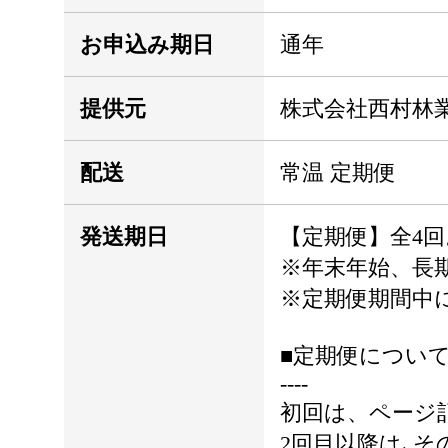
お申込み期日
通年
提供元
株式会社西村林
配送
常温 定期便
発送期日
【定期便】全4回
※年末年始、長
※定期便期間中
■定期便につい
----
初回は、ページ
2回目以降は､そ