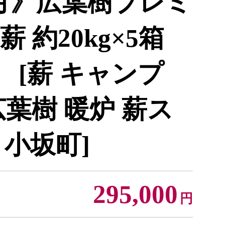
月》広葉樹プレミ
 約20kg×5箱
） [薪 キャンプ
葉樹 暖炉 薪ス
 小坂町]
295,000
円