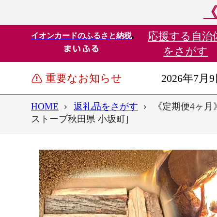
《
応援する
自治
イオンカードのふるさと納税
をさがす
重要なお知らせ
2026年7月
HOME
返礼品をさがす
《定期便4ヶ月》
ストーブ秋田県 小坂町]