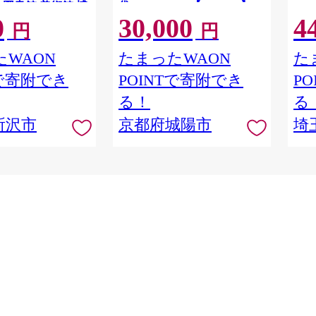
 図書館 美術館 博
袋! 72602035【1663767】
0
30,000
4
ト 文化複合施設 文
円
円
ADOKAWA 角川作
棚劇場 漫画 マンガ
WAON
たまったWAON
た
ケット 埼玉県 所沢
Tで寄附でき
POINTで寄附でき
P
る！
る
所沢市
京都府城陽市
埼