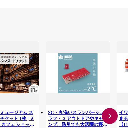
ミュージアム ス
SC・丸洗いスランバーシュ
イワ
ケット 1枚 | ミ
ラフ・-2 アウトドアやキャ
まる
 カフェ ショップ
ンプ、防災でも大活躍の寝
【11