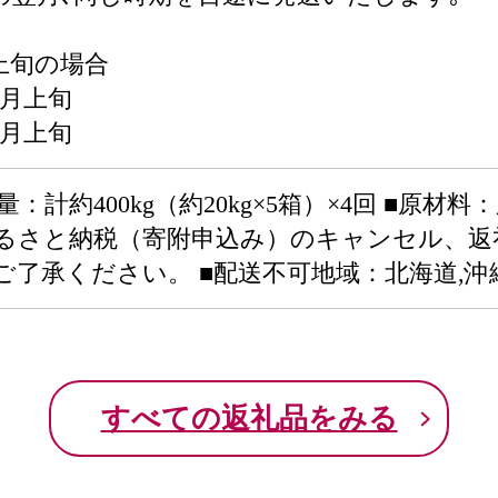
上旬の場合
1月上旬
2月上旬
量：計約400kg（約20kg×5箱）×4回 ■原材
ふるさと納税（寄附申込み）のキャンセル、
了承ください。 ■配送不可地域：北海道,沖
すべての返礼品をみる