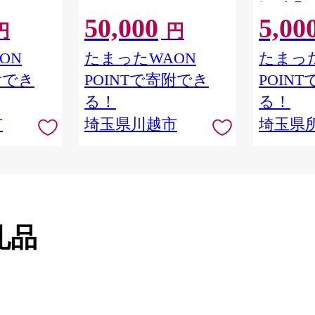
レストラン
50,000
5,00
物館 アー
円
円
学 角川 K
品 本棚 本
ON
たまったWAON
たまった
隈研吾 チ
附でき
POINTで寄附でき
POIN
市
る！
る！
市
埼玉県川越市
埼玉県
礼品