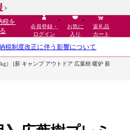
援
納税を
会員登録・
お気に
返礼品
る
ログイン
入り
カート
さと納税制度改正に伴う影響について
g） [薪 キャンプ アウトドア 広葉樹 暖炉 薪