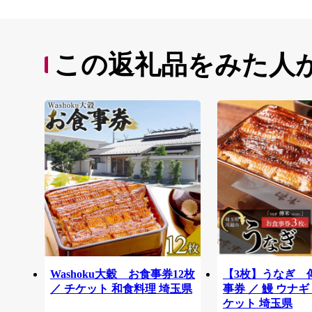
この返礼品をみた人
Washoku大穀 お食事券12枚
【3枚】うなぎ 
／ チケット 和食料理 埼玉県
事券 ／ 鰻 ウナギ
ケット 埼玉県