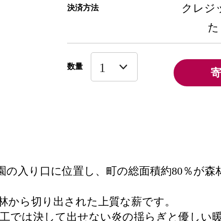
クレジッ
決済方法
た
数量
園の入り口に位置し、町の総面積約80％が森
林から切り出された上質な薪です。
人工では決して出せない炎の揺らぎと優しい