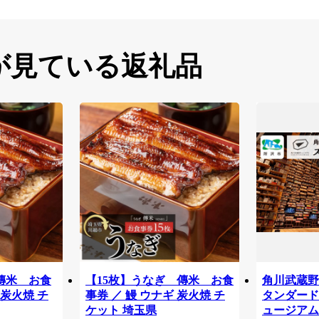
が見ている返礼品
傳米 お食
【15枚】うなぎ 傳米 お食
角川武蔵野
 炭火焼 チ
事券 ／ 鰻 ウナギ 炭火焼 チ
タンダードチ
ケット 埼玉県
ュージアム