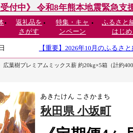
受付中》 令和8年熊本地震緊急支
体
返礼品を
特集・
キャ
ふるさと
さがす
ンペーン
はじめ
9日
【重要】2026年10月のふる
広葉樹プレミアムミックス薪 約20kg×5箱（計約400k
あきたけん こさかまち
秋田県 小坂町