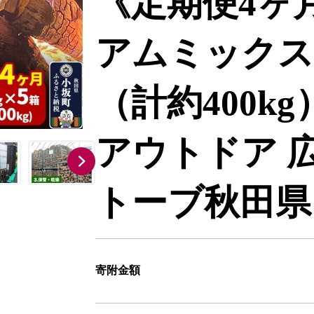
《定期便4ヶ
アムミックス薪
（計約400kg
アウトドア 広
トーブ秋田県
寄附金額