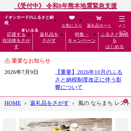
《受付中》 令和8年熊本地震緊急支援
イオンカードのふるさと納
税
お気に入り
返礼品カート
メニ
ュー
応援する
返礼品を
特集・
ふるさと納税
自治体をさが
さがす
キャンペーン
を
す
はじめる
重要なお知らせ
2026年7月9日
【重要】2026年10月のふる
さと納税制度改正に伴う影
響について
HOME
返礼品をさがす
風の ならまち レスト