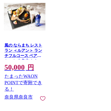
風の ならまち レスト
ラン ＜ルアン＞ ラン
チフルコース ペアチ
ケット 奈良市 なら 50-
50,000
012
円
たまったWAON
POINTで寄附でき
る！
奈良県奈良市