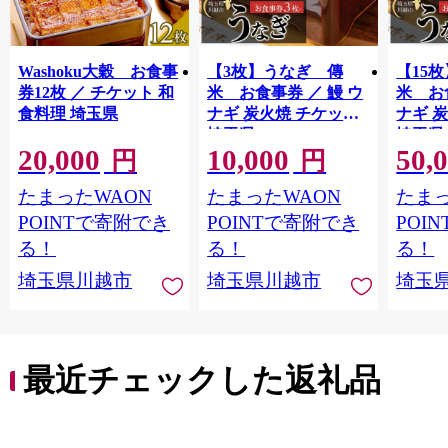
Washoku大穀 お食事
【3枚】うなぎ 傳
【15
券12枚 ／ チケット 和
米 お食事券 ／ 鰻 ウ
米 お
食料理 埼玉県
ナギ 炭火焼 チケット
ナギ 
埼玉県
埼玉県
20,000
10,000
50,
円
円
たまったWAON
たまったWAON
たまっ
POINTで寄附でき
POINTで寄附でき
POI
る！
る！
る！
埼玉県川越市
埼玉県川越市
埼玉
最近チェックした返礼品