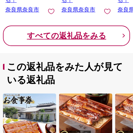
る！
る！
る！
県 奈良市 和牛専門店
ン アペリティフ パー
奈良県奈良市
奈良県奈良市
奈良
はじめ
ティ 誕生日 お祝い プ
レゼント ギフト 贈り
物 株式会社泉屋 奈良
県 奈良市
すべての返礼品をみる
この返礼品をみた人が見て
いる返礼品