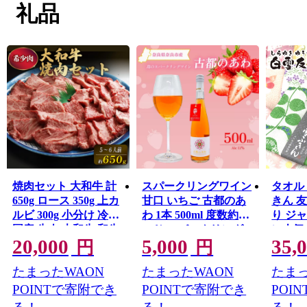
礼品
焼肉セット 大和牛 計
スパークリングワイン
タオル
650g ロース 350g 上カ
甘口 いちご 古都のあ
きん 友
ルビ 300g 小分け 冷蔵
わ 1本 500ml 度数約
り ジ
国産 牛肉 大和牛 和牛
11％ スパークリング
に人気
20,000
5,000
35,
焼き肉 やきにくセッ
ワイン 古都華 ことか
セレク
円
円
ト ヤキニクセット 赤
100％使用 お酒 酒 ワ
雪 35-0
たまったWAON
たまったWAON
たまっ
身 黒毛和牛 人気 おす
イン わいん すぱーく
すめ ロース肉 カルビ
りんぐわいん 人気 お
POINTで寄附でき
POINTで寄附でき
POI
やきにく 焼き肉 奈良
すすめ デザートワイ