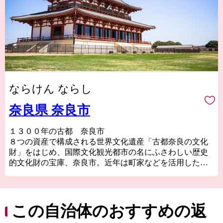
ならけん ならし
奈良県 奈良市
１３００年の古都 奈良市
８つの資産で構成される世界文化遺産「古都奈良の文化
財」をはじめ、国際文化観光都市の名にふさわしい歴史
的文化財の宝庫、奈良市。近年は町家などを活用した個
性的な店舗が増え、爆発的ヒットアニメの「聖地」とし
ても注目を浴びるほか、０～１４歳の転入超過数では関
西１位、全国で１２位（２０２２年）と、１３００年の
古都奈良はこれからも歴史と伝統を生かしたまちづくり
この自治体のおすすめの返
をすすめます。