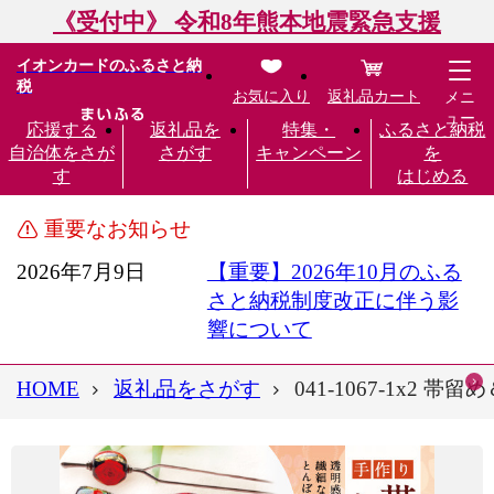
《受付中》 令和8年熊本地震緊急支援
イオンカードのふるさと納
税
お気に入り
返礼品カート
メニ
ュー
応援する
返礼品を
特集・
ふるさと納税
自治体をさが
さがす
キャンペーン
を
す
はじめる
重要なお知らせ
2026年7月9日
【重要】2026年10月のふる
さと納税制度改正に伴う影
響について
HOME
返礼品をさがす
041-1067-1x2