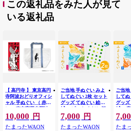
この返礼品をみた人が見て
いる返礼品
【 高円寺 】 東京高円
ご当地 手ぬぐい みよ
ご当地
寺阿波おどりオフィシ
してぬぐい 2枚 セット
してぬ
ャル 手ぬぐい （ 赤
グッズ てぬぐい 絵手
グッズ
）・ 東京高円寺阿波
拭い ピンク すだち 観
拭い 青
10,000
7,000
7,0
おどりオフィシャル
光 景色 かずら橋 落合
色 か
円
円
ショッパーバッグ セ
集落 古民家 大歩危峡
古民家
たまったWAON
たまったWAON
たまっ
ット 【2026年版】 描
百年蔵 阿波池田たば
蔵 阿