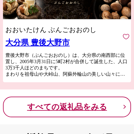
おおいたけん ぶんごおおのし
大分県 豊後大野市
豊後大野市（ぶんごおおのし）は、大分県の南西部に位
置し、2005年3月31日に5町2村が合併して誕生した、人口
3万3千人ほどのまちです。
まわりを祖母山や大峠山、阿蘇外輪山の美しい山々に囲
まれ、豊かな自然と雄大で美しい大地、受け継がれる伝
統・歴史・文化が認められ、九州で唯一「日本ジオパー
ク」と「ユネスコエコパーク」の両方に認定されていま
す。
すべての返礼品をみる
その豊かな大地と大野川清流の恩恵を受け、「大分の野
菜畑 豊後大野」と呼ばれるほど、大分県を代表する農
業地帯となっており、四季を通じてさまざまな旬の野菜
を楽しむことができます。