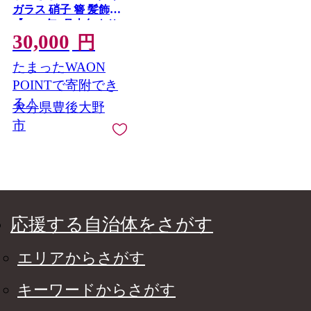
ガラス 硝子 簪 髪飾り
【2026年5月上旬より
30,000
順次発送】
円
たまったWAON
POINTで寄附でき
る！
大分県豊後大野
市
応援する自治体をさがす
エリアからさがす
キーワードからさがす