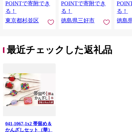
き下ろし 書き下ろし
こ資料館 阿波池田本
料館 
POINTで寄附でき
POINTで寄附でき
POI
限定デザイン アート
町通り いけだ阿波お
り い
る！
る！
る！
ワーク オリジナルグ
どり お土産 日用品 フ
お土産
東京都杉並区
徳島県三好市
徳島
ッズ
ァッション おしゃれ
ション
綿 徳島県 三好市 みよ
島県 
し さかなやデザイン
かなや
最近チェックした返礼品
041-1067-1x2 帯留め＆
かんざしセット（華）