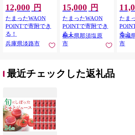
12,000
15,000
11,
ギフト トマト 野菜 ジ
Ｍ 爽
円
円
ュース 飲料 ドリンク
ジ 果汁
たまったWAON
たまったWAON
たまっ
健康 GABA 血圧 コレ
ンス 
ステロール】
ンド 
POINTで寄附でき
POINTで寄附でき
POI
庫 ド
る！
る！
る！
栃木県那須塩原
茨城
入れし
兵庫県淡路市
市
市
アタイ
き フ
子ども
田市】
最近チェックした返礼品