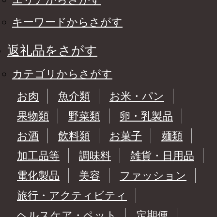
キーワードからさがす
返礼品をさがす
カテゴリからさがす
お肉
魚介類
お米・パン
果物類
野菜類
卵・乳製品
お酒
飲料類
お菓子
麺類
加工品等
調味料
雑貨・日用品
電化製品
美容
ファッション
旅行・アクティビティ
ヘルスケア・ペット
定期便