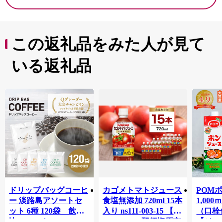
この返礼品をみた人が見て
いる返礼品
ドリップバッグコーヒ
カゴメトマトジュース
POM
ー 淡路島アソートセ
食塩無添加 720ml 15本
1,00
ット 6種 120袋 飲み
入り ns111-003-15 【
（口栓
比べ コーヒー
KAGOME 那須塩原市
【ジュ