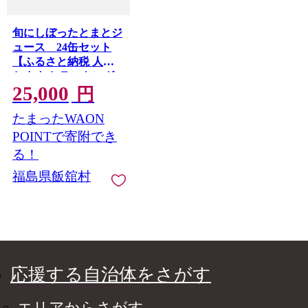
旬にしぼったとまとジ
ュース 24缶セット
【ふるさと納税 人気
おすすめ ランキング
25,000
トマト トマトジュー
円
ス スープ 低塩 減塩 北
たまったWAON
海道 復興 福島県 飯舘
村】 ITTAG102
POINTで寄附でき
る！
福島県飯舘村
応援する自治体をさがす
エリアからさがす