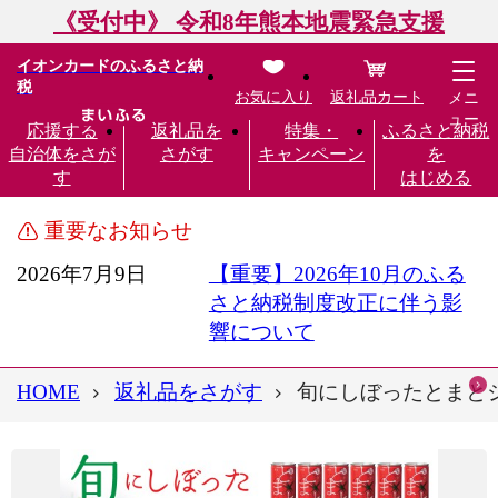
《受付中》 令和8年熊本地震緊急支援
イオンカードのふるさと納
税
お気に入り
返礼品カート
メニ
ュー
応援する
返礼品を
特集・
ふるさと納税
自治体をさが
さがす
キャンペーン
を
す
はじめる
重要なお知らせ
2026年7月9日
【重要】2026年10月のふる
さと納税制度改正に伴う影
響について
HOME
返礼品をさがす
旬にしぼったとまとジュ