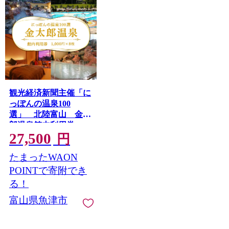
観光経済新聞主催「に
っぽんの温泉100
選」 北陸富山 金太
郎温泉館内利用券
27,500
1,000円×8枚 ※北海
円
道・沖縄・離島への配
たまったWAON
送不可
POINTで寄附でき
る！
富山県魚津市