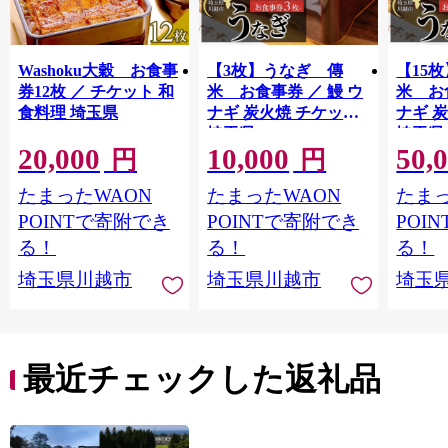
Washoku大穀 お食事
【3枚】うなぎ 傳
【15
券12枚 ／ チケット 和
米 お食事券 ／ 鰻 ウ
米 お
食料理 埼玉県
ナギ 炭火焼 チケット
ナギ 
埼玉県
埼玉県
20,000
10,000
50,
円
円
たまったWAON
たまったWAON
たまっ
POINTで寄附でき
POINTで寄附でき
POI
る！
る！
る！
埼玉県川越市
埼玉県川越市
埼玉
最近チェックした返礼品