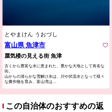
とやまけん うおづし
富山県 魚津市
蜃気楼の見える街 魚津
古くから豊富な水に恵まれた、豊かな大地として有名な
街。
山からの清らかな雪解け水は、川や伏流水となって様々
な農作物を育み、富山湾は
美味しい魚の宝庫となっています。
特産品はホタルイカ、カニ、鱒寿司、かまぼこ、昆布締
め、漆器など。
この自治体のおすすめの返
■魚津の水循環