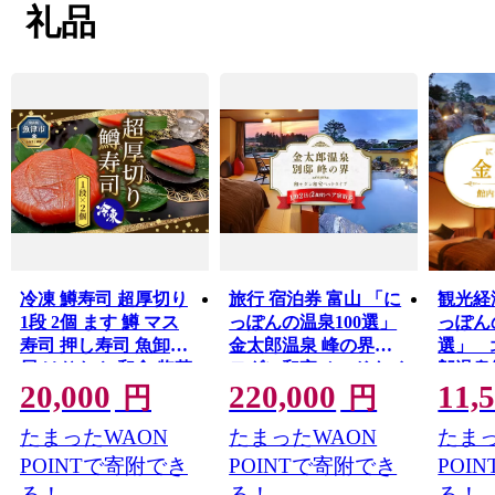
魚津市は、海抜０ｍから標高2,400ｍ以上の山岳地帯まで
礼品
が、奥行わずか約25ｋｍに
収まる大変急峻な地形から成り立っています。
この地形は海中まで続き、水深1,000ｍにまで達します。
この高低差3,400ｍの地形の
中を、川や伏流水といったさまざまな経路で海（富山
湾）に流れ出ています。
富山湾の海水は、蒸発して雲となり、毛勝三山や僧ヶ岳
などに雨や雪となって降り注ぎ
冷凍 鱒寿司 超厚切り
旅行 宿泊券 富山 「に
観光経
1段 2個 ます 鱒 マス
っぽんの温泉100選」
っぽん
寿司 押し寿司 魚卸問
金太郎温泉 峰の界和
選」 
屋 はりたや 和食 惣菜
モダン和室ベッドタイ
郎温泉
20,000
220,000
11,
プ 1泊2食 ペア｜宿泊
1,00
円
円
ホテル 観光 金券 北陸
道・沖
たまったWAON
たまったWAON
たまっ
温泉 富山県 ※北海
送不可
道・沖縄・離島への配
POINTで寄附でき
POINTで寄附でき
POI
送不可
る！
る！
る！