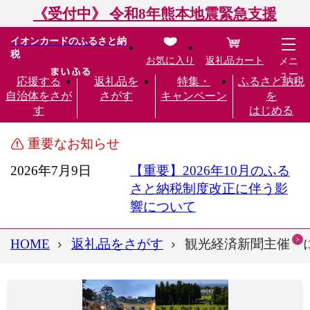
《受付中》 令和8年熊本地震緊急支援
イオンカードのふるさと納
税
お気に入り
返礼品カート
メニ
ュー
応援する
返礼品を
特集・
ふるさと納税
自治体をさが
さがす
キャンペーン
を
す
はじめる
重要なお知らせ
2026年7月9日
【重要】2026年10月のふる
さと納税制度改正に伴う影
響について
HOME
返礼品をさがす
観光経済新聞主催「に