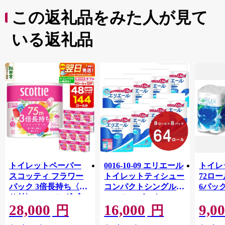
この返礼品をみた人が見て
いる返礼品
トイレットペーパー
0016-10-09 エリエール
トイレ
スコッティ フラワー
トイレットティシュー
72ロール
パック 3倍長持ち〈香
コンパクトシングル 8
6パック
り付〉4ロール(ダブ
ロール×8パック 64ロ
100m
28,000
16,000
9,0
ル)×12パック 日用品
ール 1.5倍巻 82.5m
FSC
円
円
最短翌日発送 [スコッ
トイレットペーパー
長巻タ