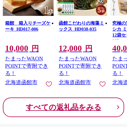
箱館 箱入りチーズケ
函館こだわりの海藻ミ
究極の
ーキ_HD017-006
ックス_HD038-035
シカ 
12袋セ
003
10,000
12,000
40,
円
円
たまったWAON
たまったWAON
たまっ
POINTで寄附でき
POINTで寄附でき
POI
る！
る！
る！
北海道函館市
北海道函館市
北海
すべての返礼品をみる