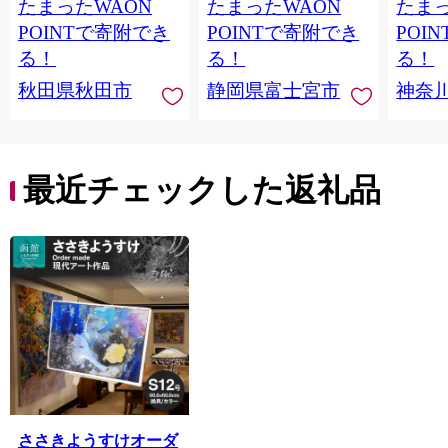
たまったWAON
たまったWAON
たまっ
ティ フラワーパック
シングル パルプ100％
100％
トイレットペーパー
香りつき 日用品 消耗
防災 
POINTで寄附でき
POINTで寄附でき
POI
日本製紙クレシア] 秋
品 備蓄
ペーパ
る！
る！
る！
田県秋田市
川県 
秋田県秋田市
静岡県富士宮市
神奈
トペー
活雑貨
れっと
ち 長
便利 
最近チェックした返礼品
コ ト
ー 人
ささきようすけオーダ