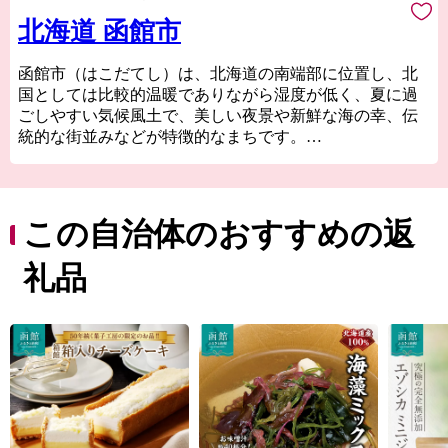
北海道 函館市
函館市（はこだてし）は、北海道の南端部に位置し、北
国としては比較的温暖でありながら湿度が低く、夏に過
ごしやすい気候風土で、美しい夜景や新鮮な海の幸、伝
統的な街並みなどが特徴的なまちです。
津軽海峡と太平洋の2つの海に囲まれていて、東西から流
れてくる海流や複雑な海岸線の恩恵を受けて豊富な漁場
を形成しているため、四季折々の海の幸を楽しむことが
できます。
この自治体のおすすめの返
函館市内の駅前・元町エリアに代表される異国情緒あふ
れる街並みは、1859年の「箱館開港」から西洋文化をい
礼品
ち早く取り入れてハイカラな生活が始まったことにより
形成されたもので、独特のモダンでレトロな雰囲気は今
もそのまま残っています。
函館市が有する「歴史」、「景観・街並み」、「食」を
はじめとした数多くの資源を磨き上げることで、まちの
活性化を図っていきたいと考えています。