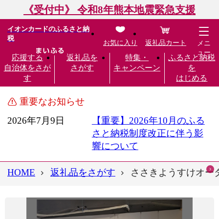
《受付中》 令和8年熊本地震緊急支援
イオンカードのふるさと納
税
お気に入り
返礼品カート
メニ
ュー
応援する
返礼品を
特集・
ふるさと納税
自治体をさが
さがす
キャンペーン
を
す
はじめる
重要なお知らせ
2026年7月9日
【重要】2026年10月のふる
さと納税制度改正に伴う影
響について
HOME
返礼品をさがす
ささきようすけオーダー