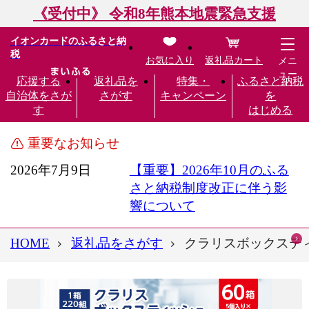
《受付中》 令和8年熊本地震緊急支援
イオンカードのふるさと納
税
お気に入り
返礼品カート
メニ
ュー
応援する
返礼品を
特集・
ふるさと納税
自治体をさが
さがす
キャンペーン
を
す
はじめる
重要なお知らせ
2026年7月9日
【重要】2026年10月のふる
さと納税制度改正に伴う影
響について
HOME
返礼品をさがす
クラリスボックスティッシ