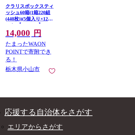
クラリスボックスティ
ッシュ60箱(1箱220組
(440枚))(5個入り×12セ
ット)【1256759】
14,000
円
たまったWAON
POINTで寄附でき
る！
栃木県小山市
応援する自治体をさがす
エリアからさがす