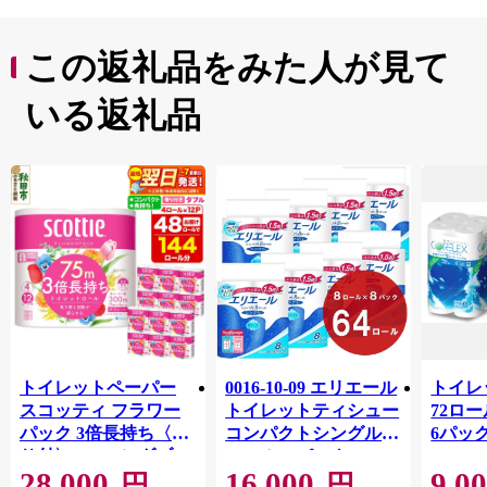
この返礼品をみた人が見て
いる返礼品
トイレットペーパー
0016-10-09 エリエール
トイレ
スコッティ フラワー
トイレットティシュー
72ロール
パック 3倍長持ち〈香
コンパクトシングル 8
6パック
り付〉4ロール(ダブ
ロール×8パック 64ロ
100m
28,000
16,000
9,0
ル)×12パック 日用品
ール 1.5倍巻 82.5m
FSC
円
円