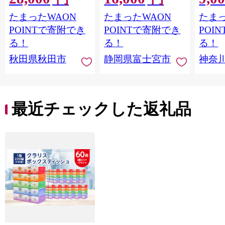
最短翌日発送 [スコッ
トイレットペーパー
長巻タ
たまったWAON
たまったWAON
たまっ
ティ フラワーパック
シングル パルプ100％
100％
トイレットペーパー
香りつき 日用品 消耗
防災 
POINTで寄附でき
POINTで寄附でき
POI
日本製紙クレシア] 秋
品 備蓄
ペーパ
る！
る！
る！
田県秋田市
川県 
秋田県秋田市
静岡県富士宮市
神奈
トペー
活雑貨
れっと
ち 長
便利 
最近チェックした返礼品
コ ト
ー 人