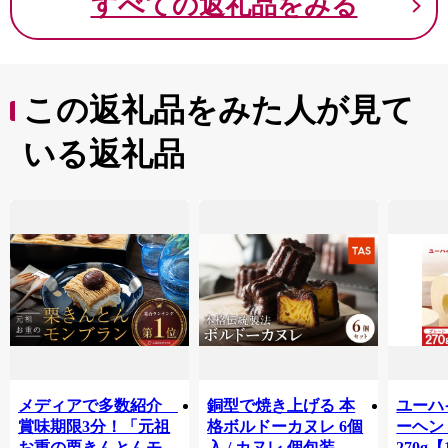
すべての返礼品をみる
がり、自然豊かな風景と深い歴史が魅力でありながら、
地場産業と新たな産業が共存しているなど、さまざまな
表情を持つまちでもあります。
また、子育て世代が多いのも特徴で、子どもの笑顔と
元気がまちにあふれ、みんなが多彩に輝き、みんなが香
この返礼品をみた人が見て
芝を好きになる―そんなまちをめざしています。
いる返礼品
メディアで多数紹介
銅型で焼き上げる 本
ユーハ
賞味期限3分！「元祖
格ボルドーカヌレ 6個
ーヘ
お重の栗きんとんモン
入 / カヌレ 個包装 外
270g【