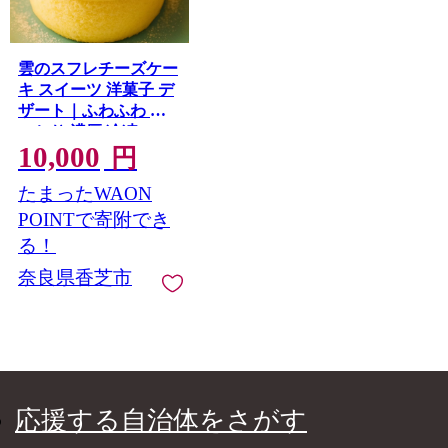
雲のスフレチーズケー
キ スイーツ 洋菓子 デ
ザート｜ふわふわ し
っとり 濃厚 冷凍
10,000
[3266]
円
たまったWAON
POINTで寄附でき
る！
奈良県香芝市
応援する自治体をさがす