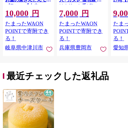
ブラン」 【未来のご
はカリッと香ばしい
10,000
7,000
9,0
褒美】スイーツ 栗 モ
中はもっちり ラム酒
円
円
ンブラン くりきんと
バニラ お取り寄せ ス
たまったWAON
たまったWAON
たまっ
ん デザート ご褒美 お
イーツ 焼き菓子 詰め
取り寄せ くり お菓子
合わせ ホワイトデー
POINTで寄附でき
POINTで寄附でき
POI
菓子 F4N-2298
お返し 冷凍 手作り 化
る！
る！
る！
粧箱入り ギフト TAS
岐阜県中津川市
兵庫県豊岡市
愛知
BAKE
最近チェックした返礼品