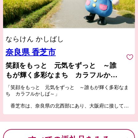
ならけん かしばし
奈良県 香芝市
笑顔をもっと 元気をずっと ～誰
もが輝く多彩なまち カラフルかし
ば～
「笑顔をもっと 元気をずっと ～誰もが輝く多彩なま
ち カラフルかしば～」
香芝市は、奈良県の北西部にあり、大阪府に接してい
ます。
京阪神地域へのアクセスが抜群で、大阪市内へは最短
で約20分という至便なところに位置しています。
一方で、古くは万葉集にも詠まれた二上山の裾野に広