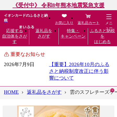
《受付中》 令和8年熊本地震緊急支援
イオンカードのふるさと納
税
お気に入り
返礼品カート
メニ
ュー
応援する
返礼品を
特集・
ふるさと納税
自治体をさが
さがす
キャンペーン
を
す
はじめる
重要なお知らせ
2026年7月9日
【重要】2026年10月のふる
さと納税制度改正に伴う影
響について
HOME
返礼品をさがす
雲のスフレチーズケーキ