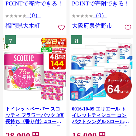
CY009_01
POINTで寄附できる！
POINTで寄附できる！
（0）
（0）
福岡県大木町
大阪府泉佐野市
7
8
トイレットペーパー スコ
0016-10-09 エリエール ト
ッティ フラワーパック 3倍
イレットティシュー コン
長持ち〈香り付〉4ロール
パクトシングル 8ロール×8
(ダブル)×12パック 日用品
パック 64ロール 1.5倍巻
28,000
16,000
最短翌日発送 [スコッティ
82.5m トイレットペーパー