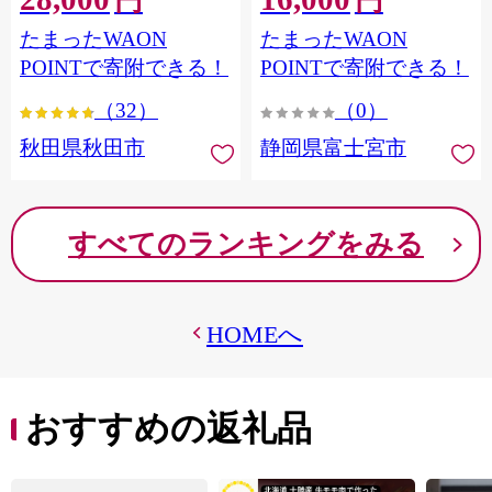
円
円
フラワーパック トイレッ
シングル パルプ100％ 香り
たまったWAON
たまったWAON
トペーパー 日本製紙クレ
つき 日用品 消耗品 備蓄
シア] 秋田県秋田市
POINTで寄附できる！
POINTで寄附できる！
（32）
（0）
秋田県秋田市
静岡県富士宮市
すべてのランキングをみる
HOMEへ
おすすめの返礼品