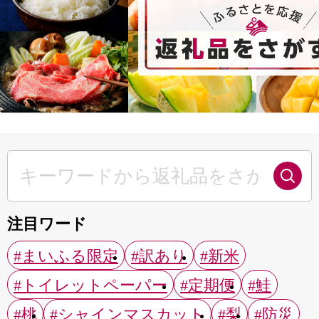
注目ワード
#まいふる限定
#訳あり
#新米
#トイレットペーパー
#定期便
#鮭
#桃
#シャインマスカット
#梨
#防災