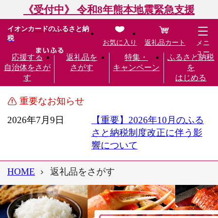
《受付中》 令和8年熊本地震緊急支援
イオンカードのふるさと納
税
お気に入り
返礼品カート
メニ
ュー
応援する
返礼品を
特集・
ふるさと納税
自治体をさが
さがす
キャンペーン
を
す
はじめる
重要なお知らせ
2026年7月9日
【重要】2026年10月のふる
さと納税制度改正に伴う影
響について
HOME
返礼品をさがす