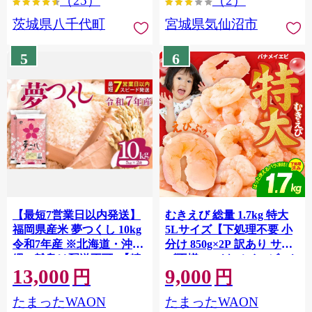
（25）
（2）
茨城県八千代町
宮城県気仙沼市
5
6
【最短7営業日以内発送】
むきえび 総量 1.7kg 特大
福岡県産米 夢つくし 10kg
5Lサイズ【下処理不要 小
令和7年産 ※北海道・沖
分け 850g×2P 訳あり サイ
縄・離島は配送不可 |【精
ズ不揃い バナメイエビ バ
13,000
9,000
米 単一米 単一原料米 7年
ラ凍結】 G4142
円
円
産 国産 お米 ブランド米
たまったWAON
たまったWAON
5kg × 2 ゆめつくし】