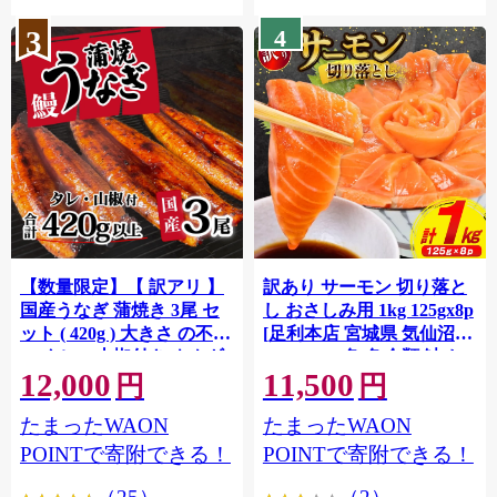
3
4
【数量限定】【 訳アリ 】
訳あり サーモン 切り落と
国産うなぎ 蒲焼き 3尾 セ
し おさしみ用 1kg 125gx8p
ット ( 420g ) 大きさ の不揃
[足利本店 宮城県 気仙沼市
い タレ・山椒付き ウナギ
20564313] 魚 魚介類 鮭 お
12,000
11,500
鰻 ふぞろい 不揃い うな重
刺し身 刺し身 刺身 生 生食
円
円
ひつまぶし 人気 茨城 八千
個包装 チリ銀鮭 銀鮭 海鮮
たまったWAON
たまったWAON
代町 ふるさと納税 冷凍
海鮮丼 魚介
[SF951ya]
POINTで寄附できる！
POINTで寄附できる！