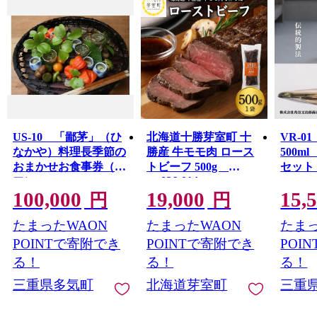
US-10 「鄙茅」（ひ
北海道十勝芽室町 十
VR-0
なかや）料理長季節の
勝産 牛モモ肉 ロース
500m
おまかせお食事券（ペ
トビーフ 500g
セッ
me026-014c
ア）
100,000
19,000
15,
円
円
たまったWAON
たまったWAON
たまっ
POINTで寄附でき
POINTで寄附でき
POI
る！
る！
る！
三重県多気町
北海道芽室町
三重