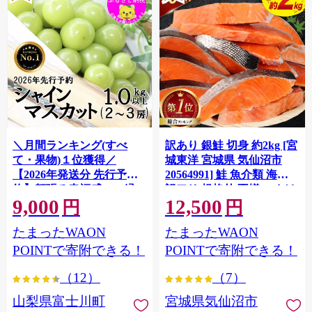
＼月間ランキング(すべ
訳あり 銀鮭 切身 約2kg [宮
て・果物)１位獲得／
城東洋 宮城県 気仙沼市
【2026年発送分 先行予
20564991] 鮭 魚介類 海鮮
約】頬張る幸福感 〜緑の
訳アリ 規格外 不揃い さけ
9,000
12,500
宝石・ シャインマスカッ
サケ 鮭切身 シャケ 切り身
円
円
ト 〜 １ｋｇ以上（２〜３
冷凍 家庭用 おかず 弁当 支
たまったWAON
たまったWAON
房） フルーツ 山梨県産 果
援 サーモン 銀鮭切り身 魚
物 くだもの シャイン マス
わけあり
POINTで寄附できる！
POINTで寄附できる！
カット ぶどう ブドウ 葡萄
（12）
（7）
大粒 種なし 先行予約 富士
川町 10000円 一万円 9000
山梨県富士川町
宮城県気仙沼市
円 九千円