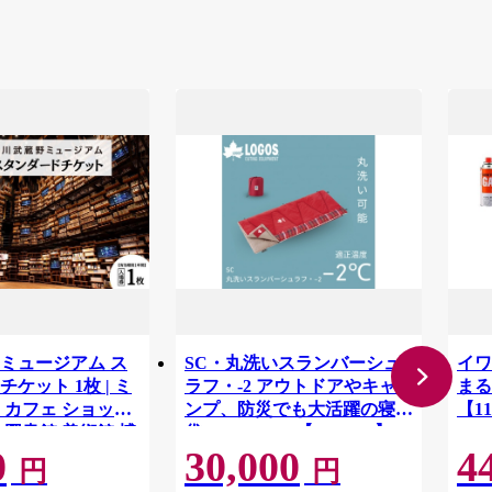
ミュージアム ス
SC・丸洗いスランバーシュ
イワ
ケット 1枚 | ミ
ラフ・-2 アウトドアやキャ
まる
 カフェ ショップ
ンプ、防災でも大活躍の寝
【11
 図書館 美術館 博
袋! 72602035【1663767】
0
30,000
4
ト 文化複合施設 文
円
円
ADOKAWA 角川作