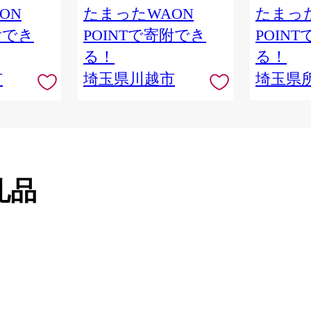
品 本棚 本
ON
たまったWAON
たまった
隈研吾 チ
附でき
POINTで寄附でき
POIN
市
る！
る！
市
埼玉県川越市
埼玉県
礼品