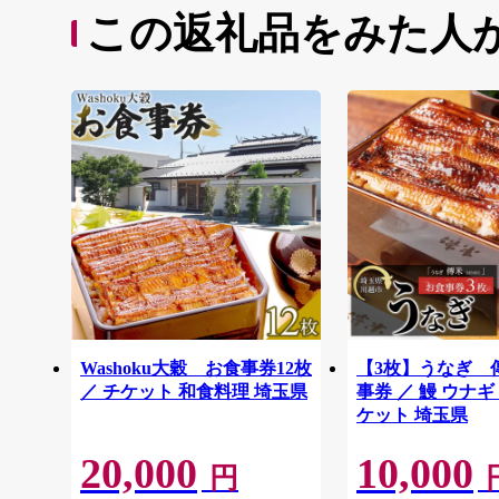
この返礼品をみた人
Washoku大穀 お食事券12枚
【3枚】うなぎ 
／ チケット 和食料理 埼玉県
事券 ／ 鰻 ウナギ
ケット 埼玉県
20,000
10,000
円