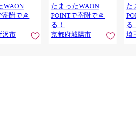
棚劇場 漫画 マンガ
WAON
たまったWAON
た
ケット 埼玉県 所沢
Tで寄附でき
POINTで寄附でき
P
る！
る
所沢市
京都府城陽市
埼