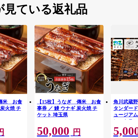
が見ている返礼品
傳米 お食
【15枚】うなぎ 傳米 お食
角川武蔵野
 炭火焼 チ
事券 ／ 鰻 ウナギ 炭火焼 チ
タンダードチ
ケット 埼玉県
ュージアム
レストラン
50,000
5,00
物館 アー
円
円
学 角川 K