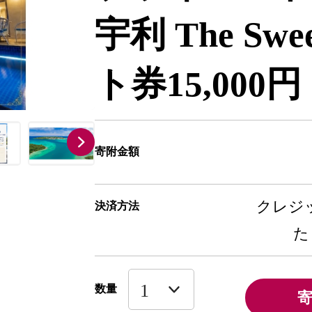
宇利 The S
ト券15,000円
寄附金額
クレジッ
決済方法
た
数量