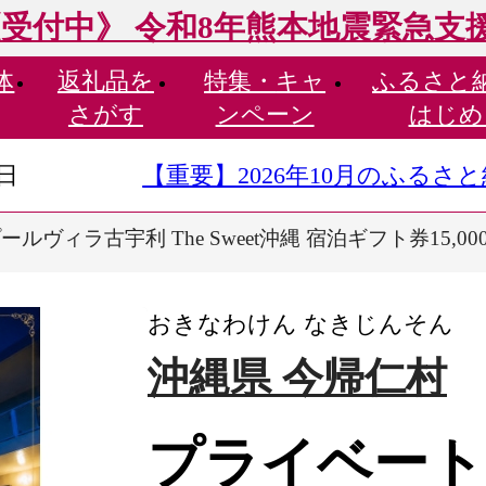
受付中》 令和8年熊本地震緊急支
体
返礼品を
特集・
キャ
ふるさと
さがす
ンペーン
はじめ
9日
【重要】2026年10月のふる
ヴィラ古宇利 The Sweet沖縄 宿泊ギフト券15,000
おきなわけん なきじんそん
沖縄県 今帰仁村
プライベート