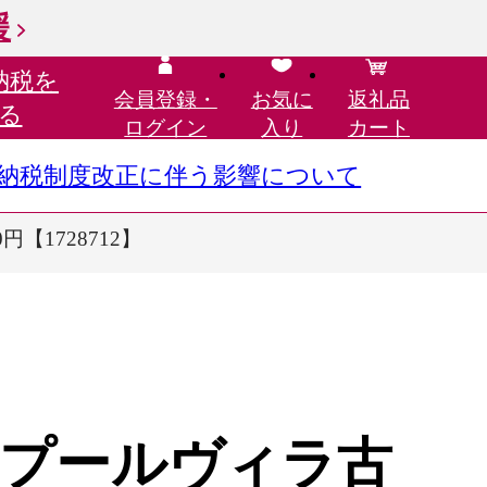
援
納税を
会員登録・
お気に
返礼品
る
ログイン
入り
カート
さと納税制度改正に伴う影響について
円【1728712】
プールヴィラ古