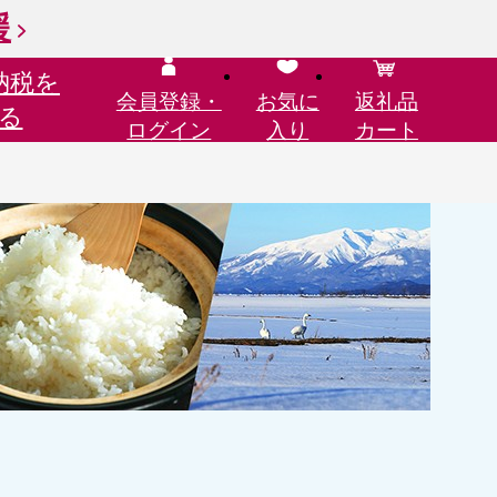
援
納税を
会員登録・
お気に
返礼品
る
ログイン
入り
カート