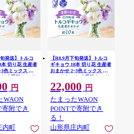
月下旬発送】トルコ
【R8.9月下旬発送】トルコ
0本 切り花 生産者
ギキョウ 10本 切り花 生産者
~3色ミックス ト
おまかせ 2~3色ミックス ト
ウ 八重咲き フリ
ルコキキョウ 八重咲き フリ
00
22,000
生花 花束 冷蔵便
ンジ咲き 生花 花束 冷蔵便
円
円
町フラワーラボ
国産 庄内町フラワーラボ
WAON
たまったWAON
Tで寄附でき
POINTで寄附でき
る！
庄内町
山形県庄内町