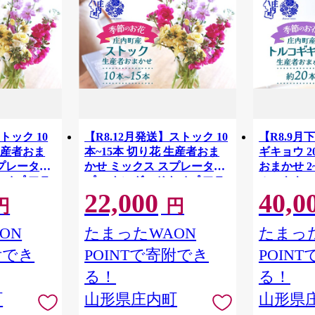
トック 10
【R8.12月発送】ストック 10
【R8.9
 生産者おま
本~15本 切り花 生産者おま
ギキョウ 2
スプレータイ
かせ ミックス スプレータイ
おまかせ 2
タイプ アラ
プ スタンダードタイプ アラ
ルコキキョ
22,000
40,0
束 国産 庄
セイトウ 生花 花束 国産 庄
ンジ咲き 
円
円
ボ
内町フラワーラボ
国産 庄内
ON
たまったWAON
たまった
附でき
POINTで寄附でき
POIN
る！
る！
町
山形県庄内町
山形県