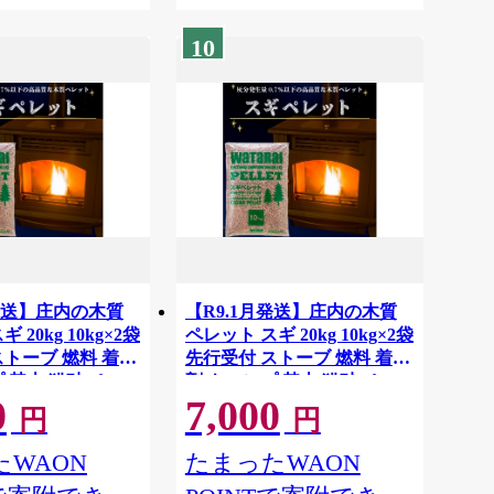
10
月発送】庄内の木質
【R9.1月発送】庄内の木質
 20kg 10kg×2袋
ペレット スギ 20kg 10kg×2袋
ストーブ 燃料 着火
先行受付 ストーブ 燃料 着火
 焚火 猫砂 ペッ
剤 キャンプ 焚火 猫砂 ペッ
0
7,000
 木質 ペレット 人
トのトイレ 木質 ペレット 人
円
円
気 高品質
WAON
たまったWAON