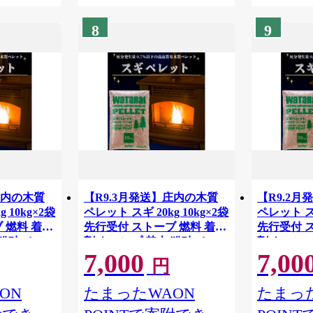
8
9
庄内の木質
【R9.3月発送】庄内の木質
【R9.2
 10kg×2袋
ペレット スギ 20kg 10kg×2袋
ペレット スギ
 燃料 着火
先行受付 ストーブ 燃料 着火
先行受付 
 猫砂 ペッ
剤 キャンプ 焚火 猫砂 ペッ
剤 キャンプ
7,000
7,00
ペレット 人
トのトイレ 木質 ペレット 人
トのトイレ
円
気 高品質
気 高品質
ON
たまったWAON
たまった