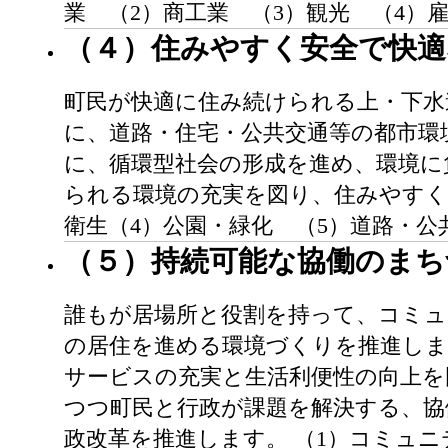
業 （2）商工業 （3）観光 （4）
（４）住みやすく安全で快
町民が快適に住み続けられる上・下水
に、道路・住宅・公共交通等の都市環
に、循環型社会の形成を進め、環境に
られる環境の充実を図り、住みやすく
衛生（4）公園・緑化 （5）道路・公
（５）持続可能な協働のまち
誰もが居場所と役割を持って、コミュ
の居住を進める環境づくりを推進しま
サービスの充実と生活利便性の向上を
つつ町民と行政が課題を解決する、協
政改革を推進します。 （1）コミュ