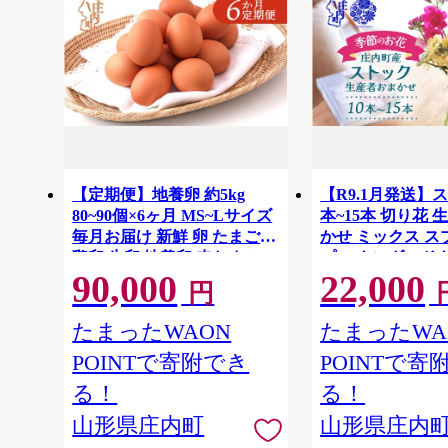
【定期便】地養卵 約5kg
【R9.1月発送】ス
80~90個×6ヶ月 MS~Lサイズ
本~15本 切り花
毎月お届け 新鮮 卵 たまご
かせ ミックス 
鶏卵 生卵 地養卵 赤たまご
プ スタンダード
90,000
22,000
スズキのたまご【9月中旬発
セイトウ 生花 花
円
送】
内町フラワーラ
たまったWAON
たまったWA
POINTで寄附でき
POINTで寄
る！
る！
山形県庄内町
山形県庄内