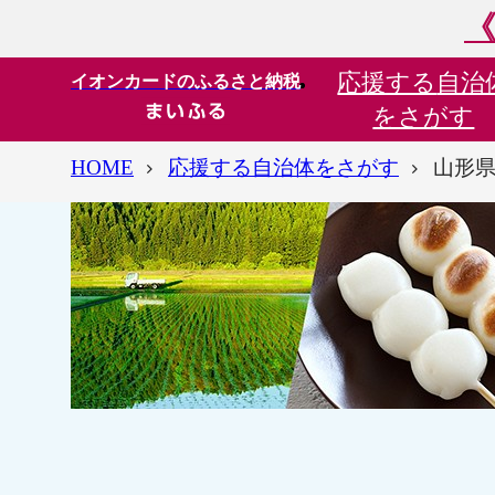
《
応援する
自治
イオンカードのふるさと納税
をさがす
HOME
応援する自治体をさがす
山形県