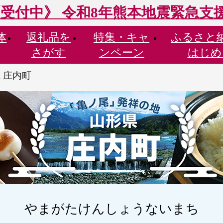
受付中》 令和8年熊本地震緊急支
体
返礼品を
特集・
キャ
ふるさと
さがす
ンペーン
はじめ
 庄内町
やまがたけんしょうないまち