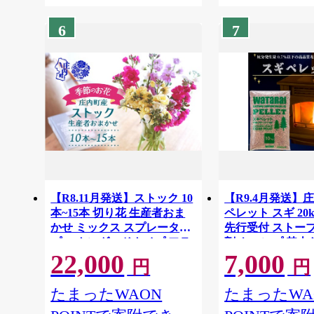
6
7
【R8.11月発送】ストック 10
【R9.4月発送】
本~15本 切り花 生産者おま
ペレット スギ 20kg
かせ ミックス スプレータイ
先行受付 ストーブ
プ スタンダードタイプ アラ
剤 キャンプ 焚火
22,000
7,000
セイトウ 生花 花束 国産 庄
トのトイレ 木質 
円
円
内町フラワーラボ
気 高品質
たまったWAON
たまったWA