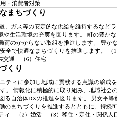
雇用・消費者対策
適なまちづくり
道、ガス等の安定的な供給を維持するなど
境や生活環境の充実を図ります。 町の豊か
負荷のかからない取組を推進します。 豊か
安全で快適なまちづくりを推進します。 （1
共交通 （6）住宅
づくり
ニティに参加し地域に貢献する意識の醸成
す。 情報化に積極的に取り組み、地域社会
図る自治体DXの推進を図ります。 男女平等
働のまちづくりを推進するとともに、持続
ニティ （2）婚活 （3）移住・定住・関係