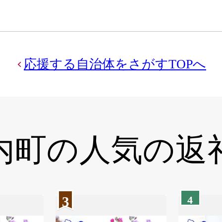
応援する自治体をさがすTOPへ
内町の
人気の返
3
4