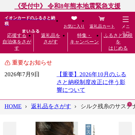
《受付中》 令和8年熊本地震緊急支援
イオンカードのふるさと納
税
お気に入り
返礼品カート
メニ
ュー
応援する
返礼品を
特集・
ふるさと納税
自治体をさが
さがす
キャンペーン
を
す
はじめる
重要なお知らせ
2026年7月9日
【重要】2026年10月のふる
さと納税制度改正に伴う影
響について
HOME
返礼品をさがす
シルク残糸のサステナブルイヤ