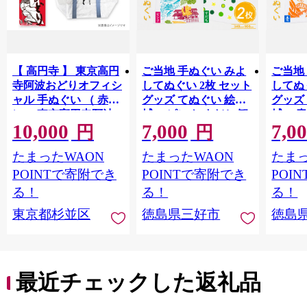
【 高円寺 】 東京高円
ご当地 手ぬぐい みよ
ご当地
寺阿波おどりオフィシ
してぬぐい 2枚 セット
してぬ
ャル 手ぬぐい （ 赤
グッズ てぬぐい 絵手
グッズ
）・ 東京高円寺阿波
拭い ピンク すだち 観
拭い 青
10,000
7,000
7,0
おどりオフィシャル
光 景色 かずら橋 落合
色 か
円
円
ショッパーバッグ セ
集落 古民家 大歩危峡
古民家
たまったWAON
たまったWAON
たまっ
ット 【2026年版】 描
百年蔵 阿波池田たば
蔵 阿
き下ろし 書き下ろし
こ資料館 阿波池田本
料館 
POINTで寄附でき
POINTで寄附でき
POI
限定デザイン アート
町通り いけだ阿波お
り い
る！
る！
る！
ワーク オリジナルグ
どり お土産 日用品 フ
お土産
東京都杉並区
徳島県三好市
徳島
ッズ
ァッション おしゃれ
ション
綿 徳島県 三好市 みよ
島県 
し さかなやデザイン
かなや
最近チェックした返礼品