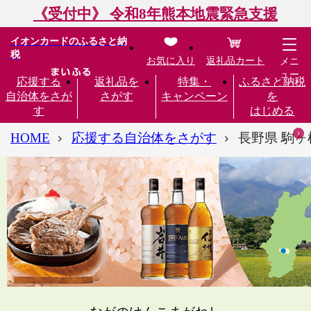
《受付中》 令和8年熊本地震緊急支援
イオンカードのふるさと納
税
お気に入り
返礼品カート
メニ
ュー
応援する
返礼品を
特集・
ふるさと納税
自治体をさが
さがす
キャンペーン
を
す
はじめる
HOME
応援する自治体をさがす
長野県 駒ヶ