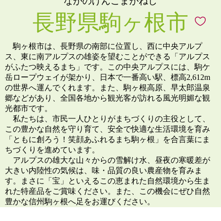
ながのけんこまがねし
長野県駒ヶ根市
駒ヶ根市は、長野県の南部に位置し、西に中央アルプ
ス、東に南アルプスの雄姿を望むことができる「アルプス
がふたつ映えるまち」です。この中央アルプスには、駒ケ
岳ロープウェイが架かり、日本で一番高い駅、標高2,612m
の世界へ運んでくれます。また、駒ヶ根高原、早太郎温泉
郷などがあり、全国各地から観光客が訪れる風光明媚な観
光都市です。
私たちは、市民一人ひとりがまちづくりの主役として、
この豊かな自然を守り育て、安全で快適な生活環境を育み
「ともに創ろう！笑顔あふれるまち駒ヶ根」を合言葉にま
ちづくりを進めています。
アルプスの雄大な山々からの雪解け水、昼夜の寒暖差が
大きい内陸性の気候は、味・品質の良い農産物を育みま
す。まさに「宝」といえるこの恵まれた自然環境から生ま
れた特産品をご賞味ください。また、この機会にぜひ自然
豊かな信州駒ヶ根へ足をお運びください。