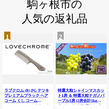
駒ヶ根市の
人気の返礼品
1
2
ラブクロム (R) PG テツキ
特選大粒シャインマスカッ
プレミアムブラック ヘア
ト1房 ＆ 特選大粒ナガノパ
コーム くし コーム
ープル1房 (2房合計1kg以
LOVECHROME さらつや
上) セット 大粒 種なし 皮