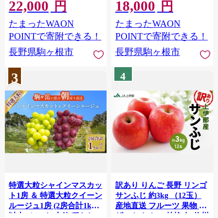
22,000
18,000
ヘアケア 駒ヶ根市[№5659-
ごと 食べ比べ 産地直送 フ
円
円
1415]
ルーツ 果物 デザート おや
たまったWAON
たまったWAON
つ マスカット 葡萄 秋 旬
旬の果物 旬のフルーツ 信
POINTで寄附できる！
POINTで寄附できる！
州 信州産 長野県[№5659-
長野県駒ヶ根市
長野県駒ヶ根市
1795]
3
4
特選大粒シャインマスカッ
訳あり りんご 長野 リンゴ
ト1房 ＆ 特選大粒クイーン
サンふじ 約3kg （12玉）
ルージュ1房 (2房合計1kg
産地直送 フルーツ 果物 デ
以上) セット 大粒 種なし
ザート おやつ 林檎 旬 信州