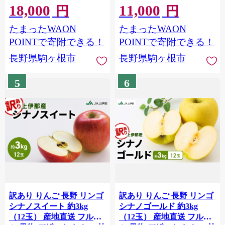
18,000
11,000
皮ごと 食べ比べ 産地直送
長野県 長野県産 駒ヶ根市
円
円
フルーツ 果物 デザート お
上伊那産 [№5659-1776]
たまったWAON
たまったWAON
やつ マスカット 葡萄 秋 旬
旬の果物 旬のフルーツ 信
POINTで寄附できる！
POINTで寄附できる！
州 信州産 長野県[№5659-
長野県駒ヶ根市
長野県駒ヶ根市
1794]
5
6
訳あり りんご 長野 リンゴ
訳あり りんご 長野 リンゴ
シナノスイート 約3kg
シナノゴールド 約3kg
（12玉） 産地直送 フルー
（12玉） 産地直送 フルー