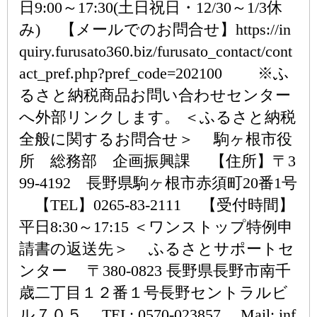
日9:00～17:30(土日祝日・12/30～1/3休
み) 【メールでのお問合せ】https://in
quiry.furusato360.biz/furusato_contact/cont
act_pref.php?pref_code=202100 ※ふ
るさと納税商品お問い合わせセンター
へ外部リンクします。 ＜ふるさと納税
全般に関するお問合せ＞ 駒ヶ根市役
所 総務部 企画振興課 【住所】〒3
99-4192 長野県駒ヶ根市赤須町20番1号
【TEL】0265-83-2111 【受付時間】
平日8:30～17:15 ＜ワンストップ特例申
請書の返送先＞ ふるさとサポートセ
ンター 〒380-0823 長野県長野市南千
歳二丁目１２番１号長野セントラルビ
ル７０５ TEL: 0570-023857 Mail: inf