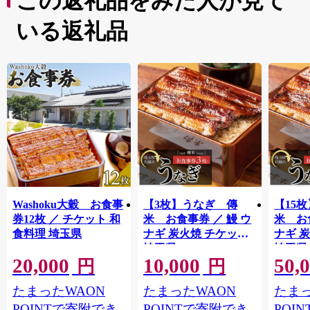
この返礼品をみた人が見て
いる返礼品
Washoku大穀 お食事
【3枚】うなぎ 傳
【15
券12枚 ／ チケット 和
米 お食事券 ／ 鰻 ウ
米 お
食料理 埼玉県
ナギ 炭火焼 チケット
ナギ 
埼玉県
埼玉県
20,000
10,000
50,
円
円
たまったWAON
たまったWAON
たまっ
POINTで寄附でき
POINTで寄附でき
POI