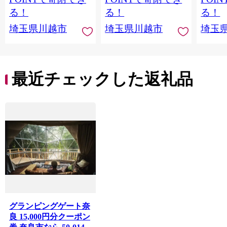
る！
る！
る！
埼玉県川越市
埼玉県川越市
埼玉
最近チェックした返礼品
グランピングゲート奈
良 15,000円分クーポン