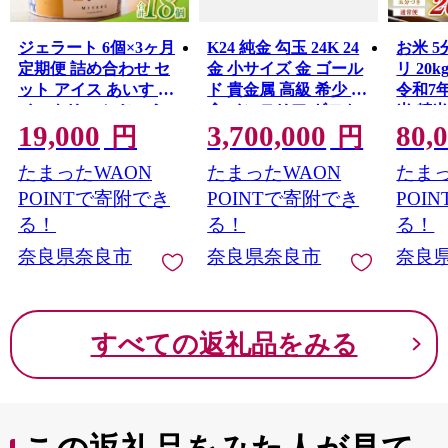
ジェラート 6個×3ヶ月
K24 純金 勾玉 24K 24
お米 
定期便 詰め合わせ セ
金 小サイズ 金 ゴール
リ 20
ット アイス あいす ア
ド 貴金属 高級 希少 記
令和7
イスクリーム じぇら
念 インテリア ギフト
米 精
19,000
3,700,000
80,
ーと デザート スイー
プレゼント 贈り物 贈
直送 
円
円
ツ シャーべット 和じ
答用 合同会社工藝舎
り こめ
たまったWAON
たまったWAON
たまっ
ぇらーと あいすくり
奈良県 奈良市
はん 
ーむ るさと納税ジェ
県 奈良市
POINTで寄附でき
POINTで寄附でき
POI
ラート ふるさと納税
る！
る！
る！
アイス ふるさと納税
奈良県奈良市
奈良県奈良市
奈良
スイーツ こだわり 旬
素材 果物 奈良 ご当地
ギフト プレゼント 贈
り物 贈答 いちご 苺 古
すべての返礼品をみる
都華 抹茶 ミルク バニ
ラ 小豆 チョコ ブルー
ベリー 和スイーツ み
やけ 奈良市 奈良県