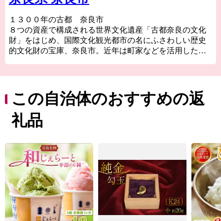
１３００年の古都 奈良市
８つの資産で構成される世界文化遺産「古都奈良の文化
財」をはじめ、国際文化観光都市の名にふさわしい歴史
的文化財の宝庫、奈良市。近年は町家などを活用した個
性的な店舗が増え、爆発的ヒットアニメの「聖地」とし
ても注目を浴びるほか、０～１４歳の転入超過数では関
西１位、全国で１２位（２０２２年）と、１３００年の
古都奈良はこれからも歴史と伝統を生かしたまちづくり
この自治体のおすすめの返
をすすめます。
礼品