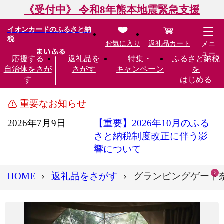
《受付中》 令和8年熊本地震緊急支援
イオンカードのふるさと納
税
お気に入り
返礼品カート
メニ
ュー
応援する
返礼品を
特集・
ふるさと納税
自治体をさが
さがす
キャンペーン
を
す
はじめる
重要なお知らせ
2026年7月9日
【重要】2026年10月のふる
さと納税制度改正に伴う影
響について
HOME
返礼品をさがす
グランピングゲート奈良 