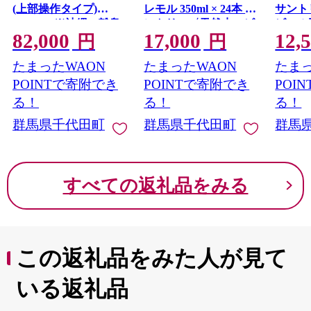
(上部操作タイプ)
レモル 350ml × 24本 サ
サント
RYR-12 ※沖縄・離島
ントリー〈天然水のビ
ビール
82,000
17,000
12,
地域へのお届け不可
ール工場〉群馬※沖
縄・離
円
円
縄・離島地域へのお届
け不可
たまったWAON
たまったWAON
たまっ
け不可
POINTで寄附でき
POINTで寄附でき
POI
る！
る！
る！
群馬県千代田町
群馬県千代田町
群馬
すべての返礼品をみる
この返礼品をみた人が見て
いる返礼品