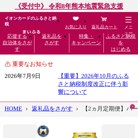
《受付中》 令和8年熊本地震緊急支援
イオンカードのふるさと納
税
お気に入り
返礼品カート
メニ
ュー
応援する
返礼品を
特集・
ふるさと納税
自治体をさが
さがす
キャンペーン
を
す
はじめる
重要なお知らせ
2026年7月9日
【重要】2026年10月のふる
さと納税制度改正に伴う影
響について
HOME
返礼品をさがす
【2ヵ月定期便】パーフ