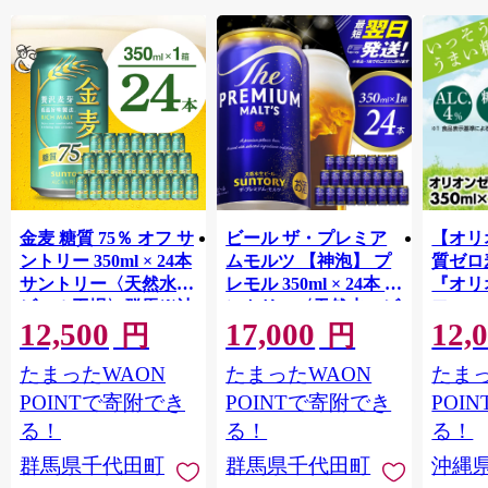
金麦 糖質 75％ オフ サ
ビール ザ・プレミア
【オリ
ントリー 350ml × 24本
ムモルツ 【神泡】 プ
質ゼロ
サントリー〈天然水の
レモル 350ml × 24本 サ
『オリ
ビール工場〉群馬※沖
ントリー〈天然水のビ
フ』(35
12,500
17,000
12,
縄・離島地域へのお届
ール工場〉群馬※沖
泡酒 
円
円
け不可
縄・離島地域へのお届
1ケー
たまったWAON
たまったWAON
たまっ
け不可
ロ ゼ
麦芽3
POINTで寄附でき
POINTで寄附でき
POI
化した
る！
る！
る！
すめ 
群馬県千代田町
群馬県千代田町
沖縄
重瀬【