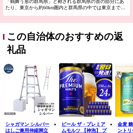
「鶴舞う形の群馬県」と称される群馬県の首の部分にあ
たり、東京から約60km圏内と群馬県の中では東京までの
距離が最も近い地域です。利根川では水上スポーツを楽
しめる他、全国でも珍しい「道路（県道）」であるにも
かかわらず船で川を渡る「赤岩渡船」が名物です。利根
川がもたらす豊かな水を利用した農業と2つの工業団地が
この自治体のおすすめの返
一体化して発展してきた町です。
礼品
シャガマン シルバー
ビール ザ・プレミア
金麦 糖
はしご兼用伸縮脚立
ムモルツ 【神泡】 プ
ントリー 