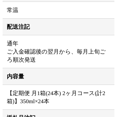
常温
配送注記
通年
ご入金確認後の翌月から、毎月上旬ご
ろ順次発送
内容量
【定期便 月1箱(24本) 2ヶ月コース(計2
箱)】350ml×24本