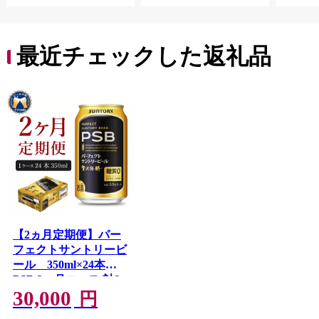
最近チェックした返礼品
【2ヵ月定期便】パー
フェクトサントリービ
ール 350ml×24本
PSB 2ヶ月コース(計2
30,000
箱)
円