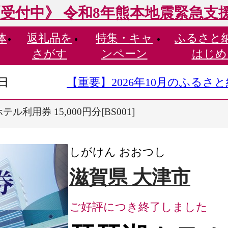
受付中》 令和8年熊本地震緊急支
体
返礼品を
特集・
キャ
ふるさと
さがす
ンペーン
はじめ
9日
【重要】2026年10月のふる
ル利用券 15,000円分[BS001]
しがけん おおつし
滋賀県 大津市
ご好評につき終了しました