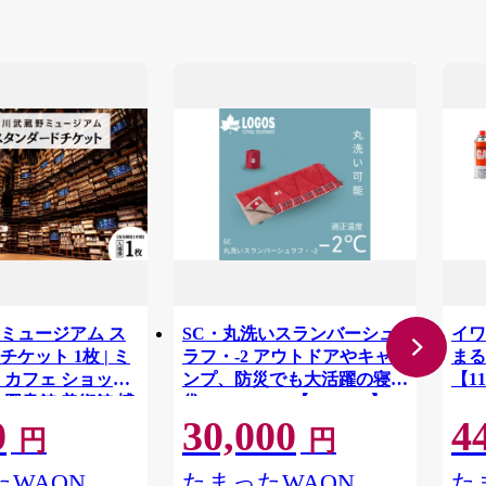
ミュージアム ス
SC・丸洗いスランバーシュ
イワ
ケット 1枚 | ミ
ラフ・-2 アウトドアやキャ
まる
 カフェ ショップ
ンプ、防災でも大活躍の寝
【11
 図書館 美術館 博
袋! 72602035【1663767】
0
30,000
4
ト 文化複合施設 文
円
円
ADOKAWA 角川作
棚劇場 漫画 マンガ
WAON
たまったWAON
た