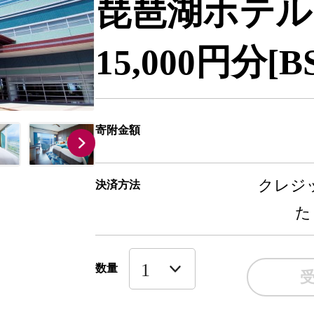
琵琶湖ホテル
15,000円分[BS
寄附金額
クレジッ
決済方法
た
数量