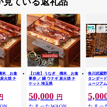
が見ている返礼品
傳米 お食
【15枚】うなぎ 傳米 お食
角川武蔵野
 炭火焼 チ
事券 ／ 鰻 ウナギ 炭火焼 チ
タンダードチ
ケット 埼玉県
ュージアム
レストラン
50,000
5,00
物館 アー
円
円
学 角川 K
品 本棚 本
ON
たまったWAON
たまった