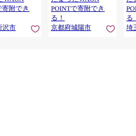
ケット 埼玉県 所沢
Tで寄附でき
POINTで寄附でき
P
る！
る
所沢市
京都府城陽市
埼