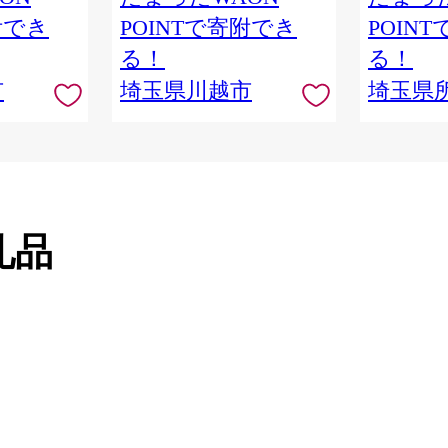
隈研吾 チ
附でき
POINTで寄附でき
POIN
市
る！
る！
市
埼玉県川越市
埼玉県
礼品