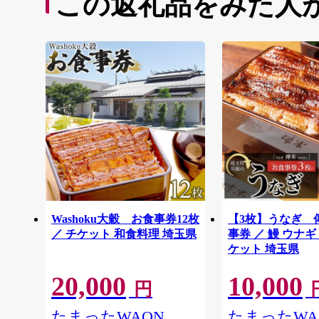
この返礼品をみた人
Washoku大穀 お食事券12枚
【3枚】うなぎ 
／ チケット 和食料理 埼玉県
事券 ／ 鰻 ウナギ
ケット 埼玉県
20,000
10,000
円
たまったWAON
たまったWA