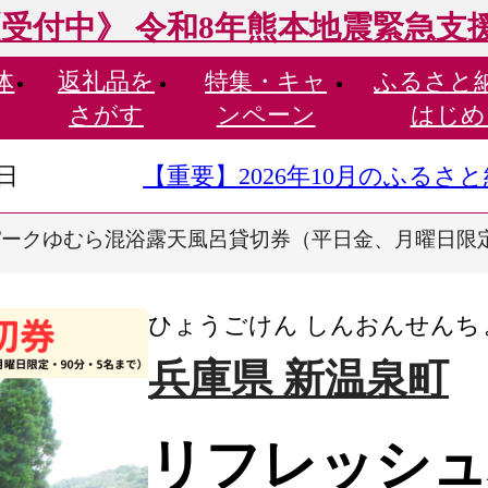
受付中》 令和8年熊本地震緊急支
体
返礼品を
特集・
キャ
ふるさと
さがす
ンペーン
はじめ
9日
【重要】2026年10月のふる
ークゆむら混浴露天風呂貸切券（平日金、月曜日限定
ひょうごけん しんおんせんち
兵庫県 新温泉町
リフレッシュ