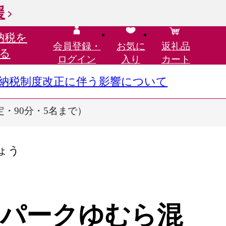
援
納税を
会員登録・
お気に
返礼品
る
ログイン
入り
カート
さと納税制度改正に伴う影響について
・90分・5名まで）
ょう
パークゆむら混