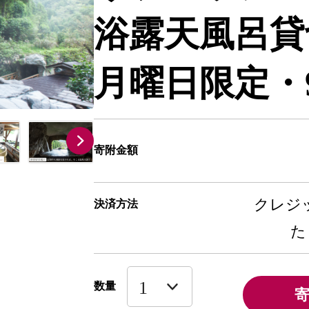
浴露天風呂貸
月曜日限定・
寄附金額
クレジッ
決済方法
た
数量