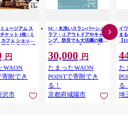
ミュージアム ス
SC・丸洗いスランバーシュ
イワ
ケット 1枚 | ミ
ラフ・-2 アウトドアやキャ
まる
 カフェ ショップ
ンプ、防災でも大活躍の寝
【11
 図書館 美術館 博
袋! 72602035【1663767】
0
30,000
4
ト 文化複合施設 文
円
円
ADOKAWA 角川作
棚劇場 漫画 マンガ
WAON
たまったWAON
た
ケット 埼玉県 所沢
Tで寄附でき
POINTで寄附でき
P
る！
る
所沢市
京都府城陽市
埼