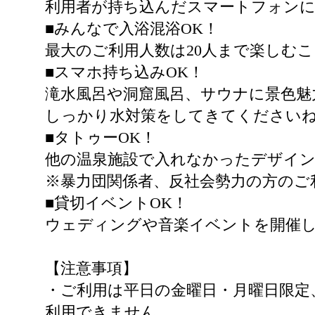
利用者が持ち込んだスマートフォンに
■みんなで入浴混浴OK！
最大のご利用人数は20人まで楽しむ
■スマホ持ち込みOK！
滝水風呂や洞窟風呂、サウナに景色魅
しっかり水対策をしてきてください
■タトゥーOK！
他の温泉施設で入れなかったデザイ
※暴力団関係者、反社会勢力の方のご
■貸切イベントOK！
ウェディングや音楽イベントを開催
【注意事項】
・ご利用は平日の金曜日・月曜日限定
利用できません。