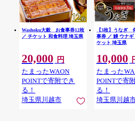
Washoku大穀 お食事券12枚
【3枚】うなぎ 
／ チケット 和食料理 埼玉県
事券 ／ 鰻 ウナギ
ケット 埼玉県
20,000
10,000
円
たまったWAON
たまったWA
POINTで寄附でき
POINTで寄
る！
る！
埼玉県川越市
埼玉県川越