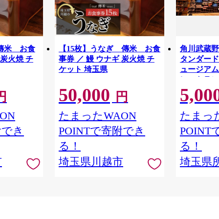
傳米 お食
【15枚】うなぎ 傳米 お食
角川武蔵野
 炭火焼 チ
事券 ／ 鰻 ウナギ 炭火焼 チ
タンダードチ
ケット 埼玉県
ュージアム
レストラン
50,000
5,00
物館 アー
円
円
学 角川 K
品 本棚 本
ON
たまったWAON
たまった
隈研吾 チ
附でき
POINTで寄附でき
POIN
市
る！
る！
市
埼玉県川越市
埼玉県