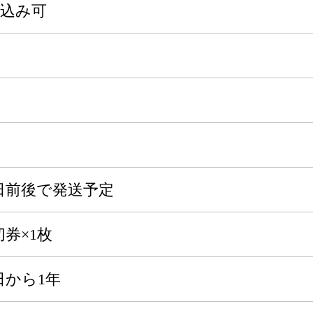
申込み可
日前後で発送予定
券×1枚
日から1年