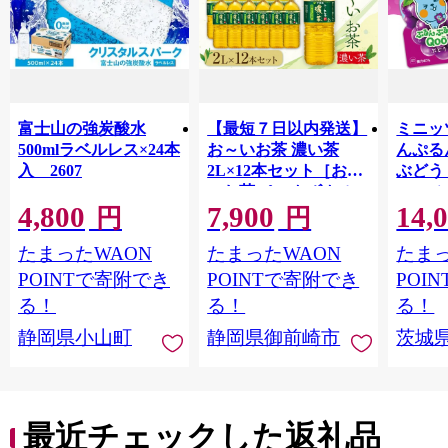
富士山の強炭酸水
【最短７日以内発送】
ミニッ
500mlラベルレス×24本
お～いお茶 濃い茶
んぷる
入 2607
2L×12本セット［おー
ぶどう
いお茶 ペットボトル 2
ス | mi
4,800
7,900
14,
リットル ケース 箱 伊
ゼリー
円
円
藤園 静岡］
ルシウ
たまったWAON
たまったWAON
たまっ
給 コ
POINTで寄附でき
POINTで寄附でき
POI
る！
る！
る！
静岡県小山町
静岡県御前崎市
茨城
最近チェックした返礼品