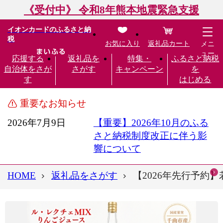
《受付中》 令和8年熊本地震緊急支援
イオンカードのふるさと納
税
お気に入り
返礼品カート
メニ
ュー
応援する
返礼品を
特集・
ふるさと納税
自治体をさが
さがす
キャンペーン
を
す
はじめる
重要なお知らせ
2026年7月9日
【重要】2026年10月のふる
さと納税制度改正に伴う影
響について
HOME
返礼品をさがす
【2026年先行予約】