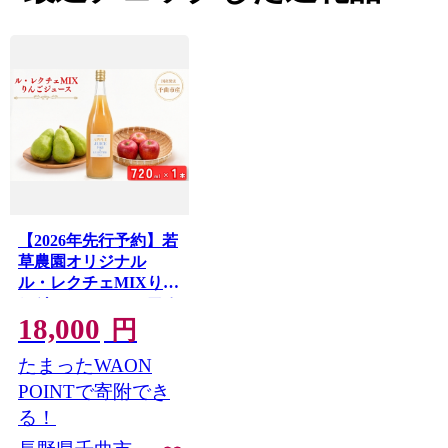
【2026年先行予約】若
草農園オリジナル
ル・レクチェMIXりん
ごジュース720ml| フル
18,000
ーツ リンゴ 林檎 ルレ
円
クチェ アップルジュ
たまったWAON
ース 千曲市 長野県 信
州
POINTで寄附でき
る！