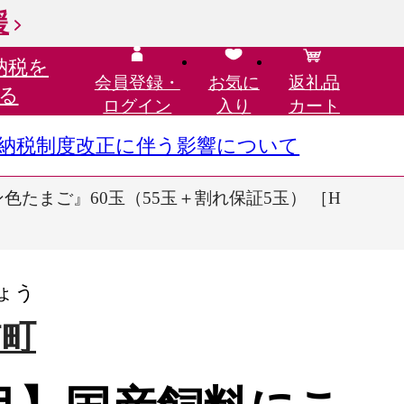
援
納税を
会員登録・
お気に
返礼品
る
ログイン
入り
カート
さと納税制度改正に伴う影響について
たまご』60玉（55玉＋割れ保証5玉） ［H
ょう
浦町