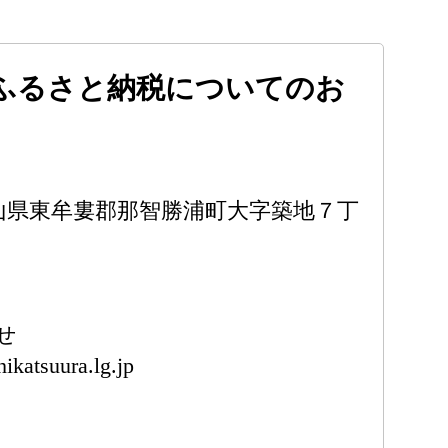
ふるさと納税についてのお
 和歌山県東牟婁郡那智勝浦町大字築地７丁
せ
katsuura.lg.jp