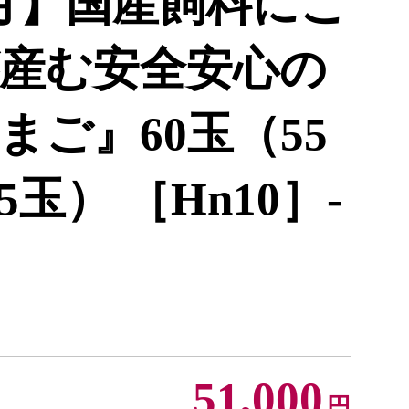
月】国産飼料にこ
産む安全安心の
まご』60玉（55
玉） ［Hn10］-
51,000
円