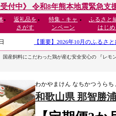
受付中》 令和8年熊本地震緊急支
体
返礼品を
特集・
キャ
ふるさと
さがす
ンペーン
はじめ
9日
【重要】2026年10月のふる
】国産飼料にこだわった鶏が産む安全安心の 『レモン色
わかやまけん なちかつうらち
和歌山県 那智勝