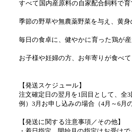
すべて国内産原料の自家配合飼料で育
季節の野草や無農薬野菜を与え、黄身
毎日の食卓に、健やかに育った鶏が
お子様や妊婦の方、お年寄りが食べて
【発送スケジュール】
注文確定日の翌月を1回目として、全3
例）3月お申し込みの場合（4月～6月
【発送に関する注意事項／その他】
・着日指定、開始月の指定はお受けで