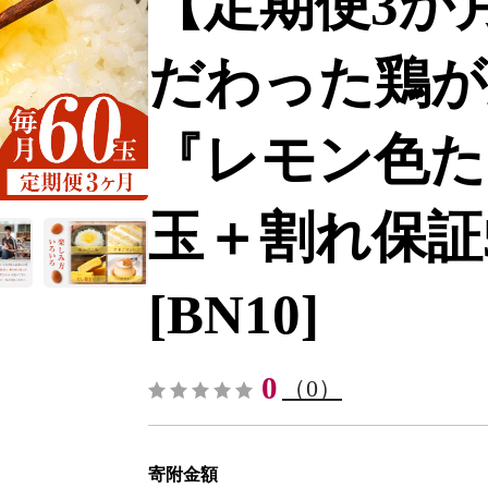
【定期便3か
だわった鶏が
『レモン色た
玉＋割れ保証5
[BN10]
0
（0）
寄附金額