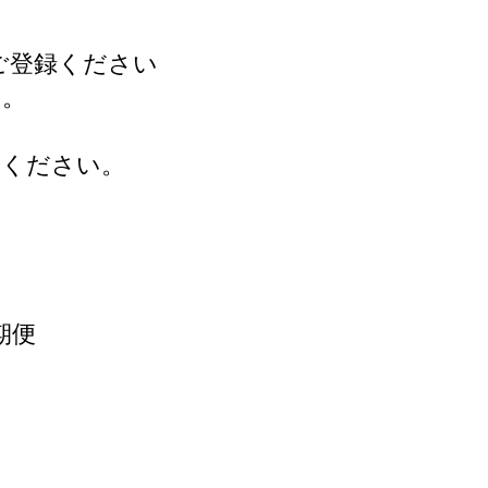
ご登録ください
い。
承ください。
期便