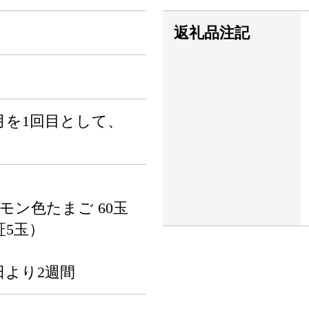
返礼品注記
月を1回目として、
モン色たまご 60玉
証5玉）
日より2週間