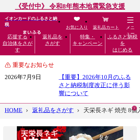
《受付中》 令和8年熊本地震緊急支援
イオンカードのふるさと納
税
お気に入り
返礼品カート
メニ
ュー
応援する
返礼品を
特集・
ふるさと納税
自治体をさが
さがす
キャンペーン
を
す
はじめる
重要なお知らせ
2026年7月9日
【重要】2026年10月のふる
さと納税制度改正に伴う影
響について
HOME
返礼品をさがす
天栄長ネギ 焼売 8個入