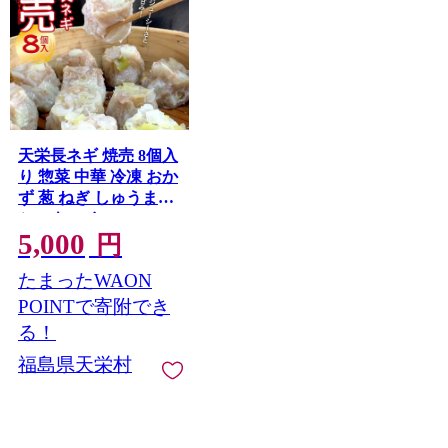
天栄長ネギ 焼売 8個入
り 惣菜 中華 冷凍 おか
ず 葱 ねぎ しゅうまい
シュウマイ F21T-324
5,000
円
たまったWAON
POINTで寄附でき
る！
福島県天栄村