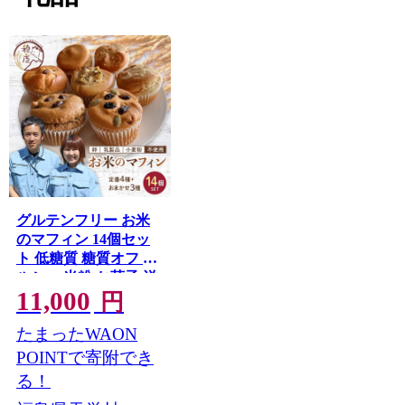
が自慢の宿など観光ポイントが広がります。
「森と湖といで湯の里」天栄村へ是非お越しください。
グルテンフリー お米
のマフィン 14個セッ
ト 低糖質 糖質オフ ヘ
ルシー 米粉 お菓子 洋
11,000
菓子 おやつ デザート
円
スイーツ F21T-196
たまったWAON
POINTで寄附でき
る！