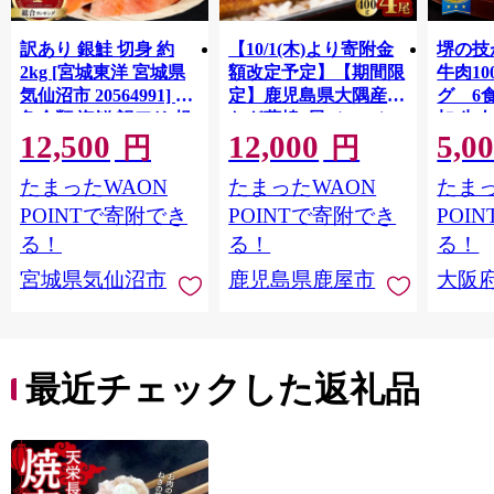
訳あり 銀鮭 切身 約
【10/1(木)より寄附金
堺の技
2kg [宮城東洋 宮城県
額改定予定】【期間限
牛肉1
気仙沼市 20564991] 鮭
定】鹿児島県大隅産う
グ 6
魚介類 海鮮 訳アリ 規
なぎ蒲焼4尾（400g）
加 牛
12,500
12,000
5,0
格外 不揃い さけ サケ
ット 6
円
円
鮭切身 シャケ 切り身
メ 温
たまったWAON
たまったWAON
たまっ
冷凍 家庭用 おかず 弁
菜 簡
当 支援 サーモン 銀鮭
すめ 
POINTで寄附でき
POINTで寄附でき
POI
切り身 魚 わけあり
取り寄
る！
る！
る！
料 ふ
宮城県気仙沼市
鹿児島県鹿屋市
大阪
堺市】
最近チェックした返礼品