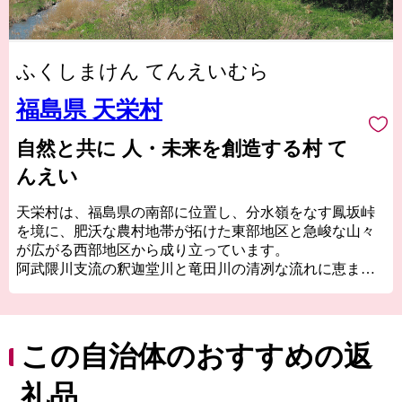
ふくしまけん てんえいむら
福島県 天栄村
自然と共に 人・未来を創造する村 て
んえい
天栄村は、福島県の南部に位置し、分水嶺をなす鳳坂峠
を境に、肥沃な農村地帯が拓けた東部地区と急峻な山々
が広がる西部地区から成り立っています。
阿武隈川支流の釈迦堂川と竜田川の清冽な流れに恵ま
れ、天栄村3大ブランド特産品である「天栄米」「天栄長
ネギ」「天栄ヤーコン」をはじめとした、様々な農林産
物が数多く栽培されています。
この自治体のおすすめの返
「羽鳥湖」周辺の高原や二岐川の渓谷など変化に富ん
だ景観や、スキー場やゴルフ場などのリゾート施設、天
礼品
然温泉が楽しめる昔ながらの風情ある宿、天然の岩風呂