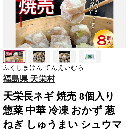
ふくしまけん てんえいむら
福島県 天栄村
天栄長ネギ 焼売 8個入り
惣菜 中華 冷凍 おかず 葱
ねぎ しゅうまい シュウマ