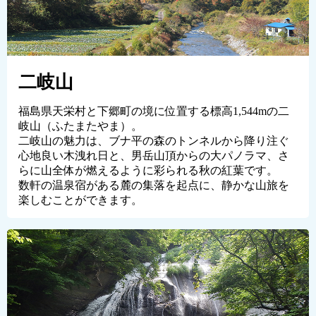
二岐山
福島県天栄村と下郷町の境に位置する標高1,544mの二
岐山（ふたまたやま）。
二岐山の魅力は、ブナ平の森のトンネルから降り注ぐ
心地良い木洩れ日と、男岳山頂からの大パノラマ、さ
らに山全体が燃えるように彩られる秋の紅葉です。
数軒の温泉宿がある麓の集落を起点に、静かな山旅を
楽しむことができます。