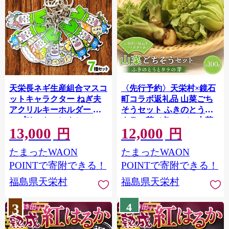
天栄長ネギ生産組合マスコ
〈先行予約〉天栄村×鏡石
ットキャラクター ねぎ夫
町コラボ返礼品 山菜ごち
アクリルキーホルダー コ
そうセット ふきのとうと
ンプリートコレクション
タラの芽（各100g） 山菜
13,000
12,000
（全７種） F21T-488
野菜 食品 フキノトウ たら
円
円
のめ 福島県 天栄村 鏡石町
たまったWAON
たまったWAON
F21T-487
POINTで寄附できる！
POINTで寄附できる！
福島県天栄村
福島県天栄村
3
4