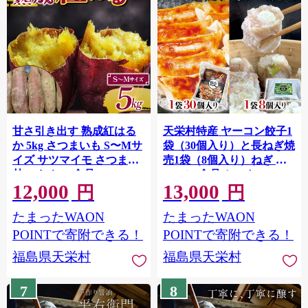
甘さ引き出す 熟成紅はる
天栄村特産 ヤーコン餃子1
か 5kg さつまいも S〜Mサ
袋（30個入り）と長ねぎ焼
イズ サツマイモ さつま芋
売1袋（8個入り）ねぎ ヤ
甘い おやつ 食品 F21T-471
ーコン 食品 セット F21T-
12,000
13,000
469
円
円
たまったWAON
たまったWAON
POINTで寄附できる！
POINTで寄附できる！
福島県天栄村
福島県天栄村
7
8