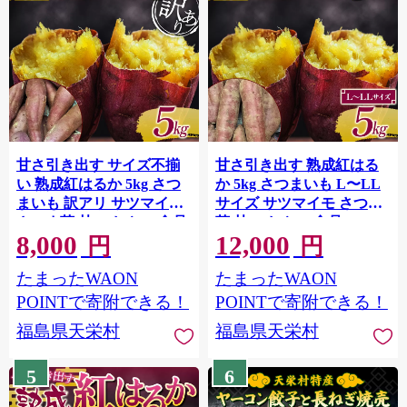
甘さ引き出す サイズ不揃
甘さ引き出す 熟成紅はる
い 熟成紅はるか 5kg さつ
か 5kg さつまいも L〜LL
まいも 訳アリ サツマイモ
サイズ サツマイモ さつま
さつま芋 甘い おやつ 食品
芋 甘い おやつ 食品 F21T-
8,000
12,000
F21T-474
472
円
円
たまったWAON
たまったWAON
POINTで寄附できる！
POINTで寄附できる！
福島県天栄村
福島県天栄村
5
6