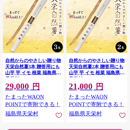
自然からのやさしい贈り物
自然からのやさしい贈り物
天栄自然薯3本 贈答用にも
天栄自然薯2本 贈答用にも
山芋 芋 イモ 根菜 福島県
山芋 芋 イモ 根菜 福島県
天栄村 F21T-463
天栄村 F21T-462
29,000
21,000
円
円
たまったWAON
たまったWAON
POINTで寄附できる！
POINTで寄附できる！
福島県天栄村
福島県天栄村