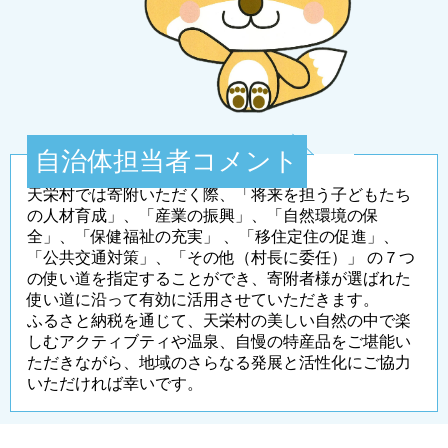
自治体担当者コメント
天栄村では寄附いただく際、「将来を担う子どもたち
の人材育成」、「産業の振興」、「自然環境の保
全」、「保健福祉の充実」 、「移住定住の促進」、
「公共交通対策」、「その他（村長に委任）」 の７つ
の使い道を指定することができ、寄附者様が選ばれた
使い道に沿って有効に活用させていただきます。
ふるさと納税を通じて、天栄村の美しい自然の中で楽
しむアクティブティや温泉、自慢の特産品をご堪能い
ただきながら、地域のさらなる発展と活性化にご協力
いただければ幸いです。