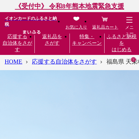
《受付中》 令和8年熊本地震緊急支援
イオンカードのふるさと納
税
お気に入り
返礼品カート
メニ
ュー
応援する
返礼品を
特集・
ふるさと納税
自治体をさが
さがす
キャンペーン
を
す
はじめる
HOME
応援する自治体をさがす
福島県 天栄