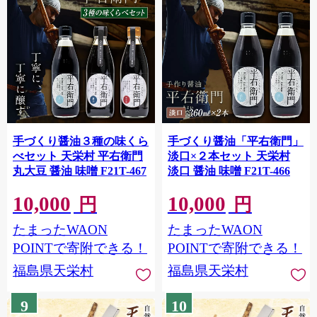
手づくり醤油３種の味くら
手づくり醤油「平右衛門」
べセット 天栄村 平右衛門
淡口×２本セット 天栄村
丸大豆 醤油 味噌 F21T-467
淡口 醤油 味噌 F21T-466
10,000
10,000
円
円
たまったWAON
たまったWAON
POINTで寄附できる！
POINTで寄附できる！
福島県天栄村
福島県天栄村
9
10