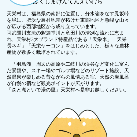
ふくしまけんてんえいむら
天栄村は、福島県の南部に位置し、分水嶺をなす鳳坂峠
を境に、肥沃な農村地帯が拓けた東部地区と急峻な山々
が広がる西部地区から成り立っています。
阿武隈川支流の釈迦堂川と竜田川の清冽な流れに恵ま
れ、天栄村3大ブランド特産品である「天栄米」「天栄
長ネギ」「天栄ヤーコン」をはじめとした、様々な農林
産物が数多く栽培されています。
「羽鳥湖」周辺の高原や二岐川の渓谷など変化に富ん
だ景観や、スキー場やゴルフ場などのリゾート施設、天
然温泉が楽しめる昔ながらの風情ある宿、天然の岩風呂
が自慢の宿など観光ポイントが広がります。
「森と湖といで湯の里」天栄村へ是非お越しください。