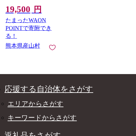
出荷予定(土日祝除
く)》熊本県 産山村 チ
19,500
円
ケット イタリアン ピ
ザ 観光 プレゼント 贈
たまったWAON
り物 ギフト 金券 送料
POINTで寄附でき
無料 産山 プレイス ラ
る！
ンチ
熊本県産山村
応援する自治体をさがす
エリアからさがす
キーワードからさがす
返礼品をさがす