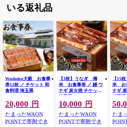
いる返礼品
Washoku大穀 お食事
【3枚】うなぎ 傳
【15
券12枚 ／ チケット 和
米 お食事券 ／ 鰻 ウ
米 お
食料理 埼玉県
ナギ 炭火焼 チケット
ナギ 
埼玉県
埼玉県
20,000
10,000
50,
円
円
たまったWAON
たまったWAON
たまっ
POINTで寄附でき
POINTで寄附でき
POI