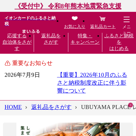
《受付中》 令和8年熊本地震緊急支援
イオンカードのふるさと納
税
お気に入り
返礼品カート
メニ
ュー
応援する
返礼品を
特集・
ふるさと納税
自治体をさが
さがす
キャンペーン
を
す
はじめる
重要なお知らせ
2026年7月9日
【重要】2026年10月のふる
さと納税制度改正に伴う影
響について
HOME
返礼品をさがす
UBUYAMA PLA