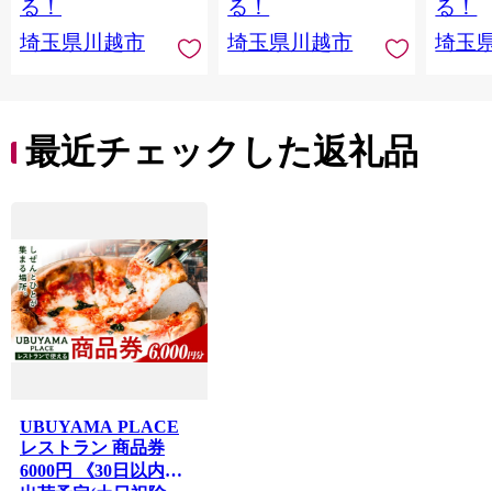
る！
る！
る！
埼玉県川越市
埼玉県川越市
埼玉
最近チェックした返礼品
UBUYAMA PLACE
レストラン 商品券
6000円 《30日以内に