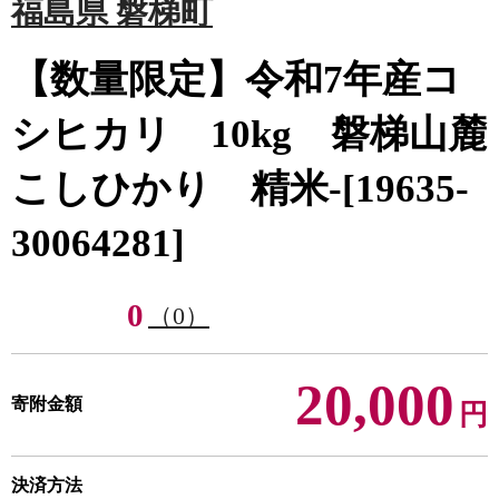
福島県 磐梯町
【数量限定】令和7年産コ
シヒカリ 10kg 磐梯山麓
こしひかり 精米-[19635-
30064281]
0
（0）
20,000
寄附金額
円
決済方法