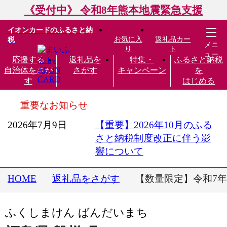
《受付中》 令和8年熊本地震緊急支援
イオンカードのふるさと納
お気に入
返礼品カー
税
メニ
り
ト
ュー
応援する
返礼品を
特集・
ふるさと納税
自治体をさが
さがす
キャンペーン
を
す
はじめる
重要なお知らせ
2026年7月9日
【重要】2026年10月のふる
さと納税制度改正に伴う影
響について
HOME
返礼品をさがす
【数量限定】令和7年
ふくしまけん ばんだいまち