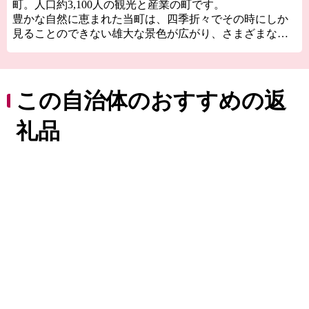
町。人口約3,100人の観光と産業の町です。
豊かな自然に恵まれた当町は、四季折々でその時にしか
見ることのできない雄大な景色が広がり、さまざまなア
クティビティを体験することができます。
また、町内には日本名水百選に選ばれた磐梯西山麓湧水
群があり、当町のすべての源となっています。清らかで
豊かな水で育つコシヒカリやひとめぼれといった米。シ
この自治体のおすすめの返
ャインマスカットやりんご。国内外にファンをもつ榮川
酒造や老舗酒蔵の磐梯酒造が醸す日本酒。そして、世界
礼品
中のカメラファンを魅了するカメラレンズブランドの
SIGMAは国内唯一の工場を磐梯町におき、磐梯の清らか
な水を利用してさまざまな製品を製造しています。