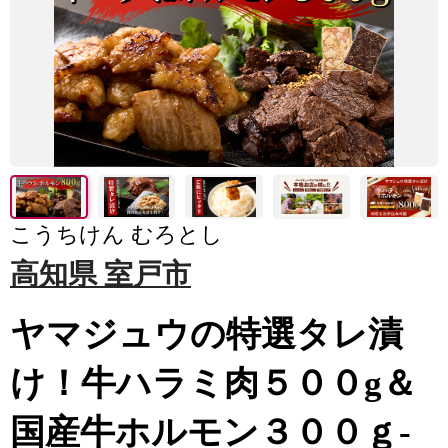
こうちけん むろとし
高知県 室戸市
ヤマジュウの特選タレ漬
け！牛ハラミ肉５００g＆
国産牛ホルモン３００ｇ-