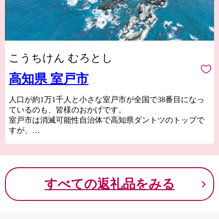
こうちけん むろとし
高知県 室戸市
人口が約1万1千人と小さな室戸市が全国で38番目になっ
ているのも、皆様のおかげです。
室戸市は消滅可能性自治体で高知県ダントツのトップで
すが、
ふるさと納税制度は、室戸市の産業振興や雇用促進等に
大きく貢献しております。
これからも室戸市の応援をよろしくお願い致します。
また、室戸市は皆様のご意見を基に返礼品を開発したい
すべての返礼品をみる
と考えていますので、
ぜひ貴重なご意見をお寄せください。