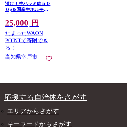
漬け！牛ハラミ肉５０
０g＆国産牛ホルモン
３００ｇ
25,000
円
たまったWAON
POINTで寄附でき
る！
高知県室戸市
応援する自治体をさがす
エリアからさがす
キーワードからさがす