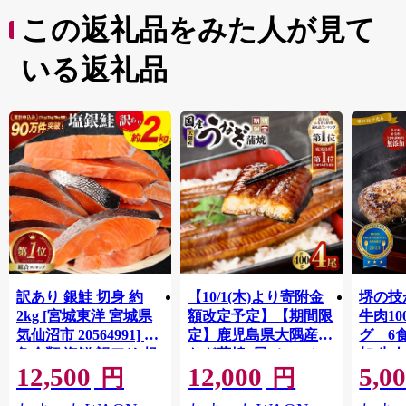
電話 ：0887-22-5143
FAX ：0887-22-1120
この返礼品をみた人が見て
メール：furusato@city.muroto.lg.jp
いる返礼品
※お寄せいただいた個人情報は、室戸市が寄附金の受付
及び入金に係る確認・連絡等に利用するものであり、そ
れ以外の目的で使用するものではありません。
※ただし、返礼品配送は各事業者が行っており、配送業
務に必要な情報は各事業者と共有させていただいており
ます。
※寄附者様都合で返礼品をお受け取りできなかった場
合、再配送はできません。
訳あり 銀鮭 切身 約
【10/1(木)より寄附金
堺の技
2kg [宮城東洋 宮城県
額改定予定】【期間限
牛肉1
気仙沼市 20564991] 鮭
定】鹿児島県大隅産う
グ 6
魚介類 海鮮 訳アリ 規
なぎ蒲焼4尾（400g）
加 牛
12,500
12,000
5,0
格外 不揃い さけ サケ
ット 6
円
円
鮭切身 シャケ 切り身
メ 温