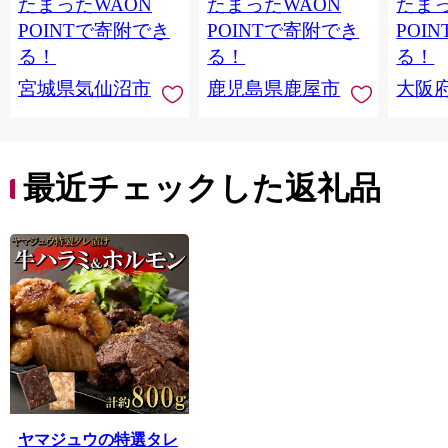
たまったWAON
たまったWAON
たまっ
冷凍 家庭用 おかず 弁
菜 簡
当 支援 サーモン 銀鮭
すめ 
POINTで寄附でき
POINTで寄附でき
POI
切り身 魚 わけあり
取り寄
る！
る！
る！
料 ふ
宮城県気仙沼市
鹿児島県鹿屋市
大阪
堺市】
最近チェックした返礼品
ヤマジュウの特選タレ