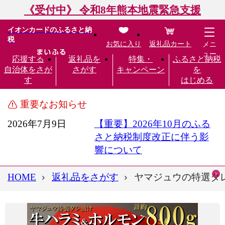
《受付中》 令和8年熊本地震緊急支援
イオンカードのふるさと納
税
お気に入り
返礼品カート
メニ
ュー
応援する
返礼品を
特集・
ふるさと納税
自治体をさが
さがす
キャンペーン
を
す
はじめる
重要なお知らせ
2026年7月9日
【重要】2026年10月のふる
さと納税制度改正に伴う影
響について
HOME
返礼品をさがす
ヤマジュウの特選タ