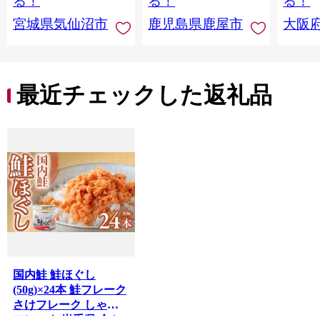
る！
る！
る！
料 ふ
宮城県気仙沼市
鹿児島県鹿屋市
大阪
堺市】
最近チェックした返礼品
国内鮭 鮭ほぐし
(50g)×24本 鮭フレーク
さけフレーク しゃけ
フレーク 岩手県 金ケ