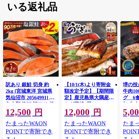
いる返礼品
訳あり 銀鮭 切身 約
【10/1(木)より寄附金
堺の技
2kg [宮城東洋 宮城県
額改定予定】【期間限
牛肉1
気仙沼市 20564991] 鮭
定】鹿児島県大隅産う
グ 6
魚介類 海鮮 訳アリ 規
なぎ蒲焼4尾（400g）
加 牛
12,500
12,000
5,0
格外 不揃い さけ サケ
ット 6
円
円
鮭切身 シャケ 切り身
メ 温
たまったWAON
たまったWAON
たまっ
冷凍 家庭用 おかず 弁
菜 簡
当 支援 サーモン 銀鮭
すめ 
POINTで寄附でき
POINTで寄附でき
POI
切り身 魚 わけあり
取り寄