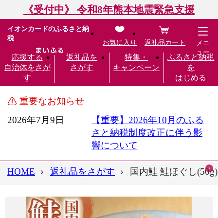
《受付中》 令和8年熊本地震緊急支援
イオンカードのふるさと納
税
お気に入り
返礼品カート
メニ
ュー
応援する
返礼品を
特集・
ふるさと納税
自治体をさが
さがす
キャンペーン
を
す
はじめる
重要なお知らせ
2026年7月9日
【重要】2026年10月のふる
さと納税制度改正に伴う影
響について
HOME
返礼品をさがす
国内鮭 鮭ほぐし(50