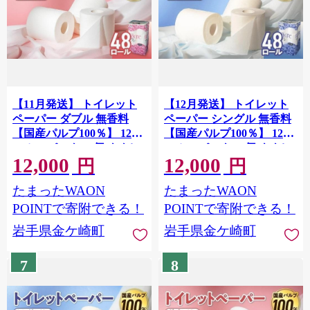
【11月発送】 トイレット
【12月発送】 トイレット
ペーパー ダブル 無香料
ペーパー シングル 無香料
【国産パルプ100％】 12ロ
【国産パルプ100％】 12ロ
ール×4パック 48個 ナクレ
ール×4パック 48個 ナクレ
12,000
12,000
福祉 介護用品 トイレット
福祉 介護用品 トイレット
円
円
トイペ 日用品 消耗品 防災
トイペ 日用品 消耗品 防災
たまったWAON
たまったWAON
国産 パルプ 100％ 厚手 収
国産 パルプ 100％ 厚手 収
納 備蓄 人気 東北 金ケ崎
納 備蓄 人気 東北 金ケ崎
POINTで寄附できる！
POINTで寄附できる！
金ヶ崎 東北限定 お試し
金ヶ崎 東北限定 お試し
岩手県金ケ崎町
岩手県金ケ崎町
7
8