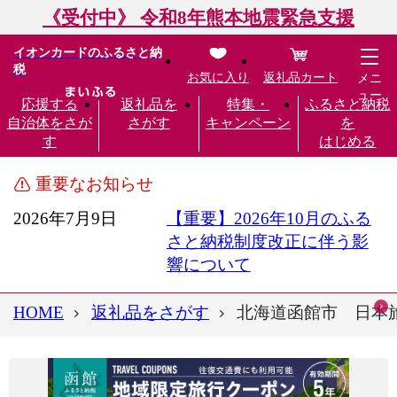
《受付中》 令和8年熊本地震緊急支援
イオンカードのふるさと納
税
お気に入り
返礼品カート
メニ
ュー
応援する
返礼品を
特集・
ふるさと納税
自治体をさが
さがす
キャンペーン
を
す
はじめる
重要なお知らせ
2026年7月9日
【重要】2026年10月のふる
さと納税制度改正に伴う影
響について
HOME
返礼品をさがす
北海道函館市 日本旅行