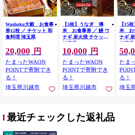
Washoku大穀 お食事
【3枚】うなぎ 傳
【15
券12枚 ／ チケット 和
米 お食事券 ／ 鰻 ウ
米 お
食料理 埼玉県
ナギ 炭火焼 チケット
ナギ 
埼玉県
埼玉県
20,000
10,000
50,
円
円
たまったWAON
たまったWAON
たまっ
POINTで寄附でき
POINTで寄附でき
POI
る！
る！
る！
埼玉県川越市
埼玉県川越市
埼玉
最近チェックした返礼品