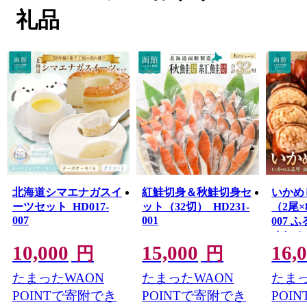
れる街並みは、1859年の「箱館開港」から西洋文化をい
礼品
ち早く取り入れてハイカラな生活が始まったことにより
形成されたもので、独特のモダンでレトロな雰囲気は今
もそのまま残っています。
函館市が有する「歴史」、「景観・街並み」、「食」を
はじめとした数多くの資源を磨き上げることで、まちの
活性化を図っていきたいと考えています。
北海道シマエナガスイ
紅鮭切身＆秋鮭切身セ
いかめ
ーツセット_HD017-
ット（32切）_HD231-
（2尾×
007
001
007 
めし 
10,000
15,000
16,
容量 1
円
円
包装 イ
たまったWAON
たまったWAON
たまっ
感 伝
かのふ
POINTで寄附でき
POINTで寄附でき
POI