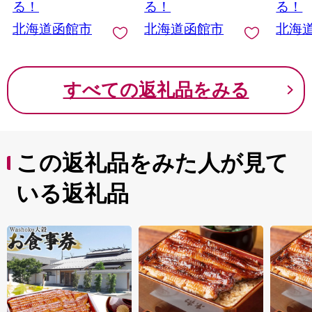
ルト 
る！
る！
る！
の子も
北海道函館市
北海道函館市
北海
こ お
手軽 
簡単 
館市 
すべての返礼品をみる
この返礼品をみた人が見て
いる返礼品