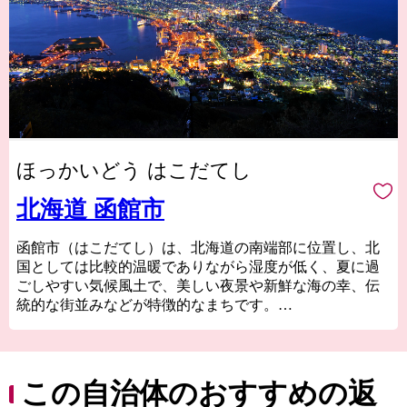
ほっかいどう はこだてし
北海道 函館市
函館市（はこだてし）は、北海道の南端部に位置し、北
国としては比較的温暖でありながら湿度が低く、夏に過
ごしやすい気候風土で、美しい夜景や新鮮な海の幸、伝
統的な街並みなどが特徴的なまちです。
津軽海峡と太平洋の2つの海に囲まれていて、東西から流
れてくる海流や複雑な海岸線の恩恵を受けて豊富な漁場
を形成しているため、四季折々の海の幸を楽しむことが
できます。
この自治体のおすすめの返
函館市内の駅前・元町エリアに代表される異国情緒あふ