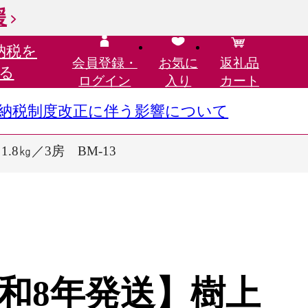
援
納税を
会員登録・
お気に
返礼品
る
ログイン
入り
カート
さと納税制度改正に伴う影響について
8㎏／3房 BM-13
令和8年発送】樹上