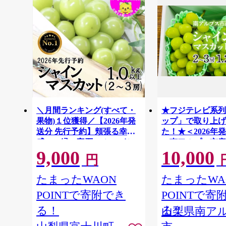
＼月間ランキング(すべて・
★フジテレビ系列
果物)１位獲得／【2026年発
ップ」で取り上げ
送分 先行予約】頬張る幸福
た！★＜2026年
感 〜緑の宝石・ シャイン
＞南アルプス市産
9,000
10,000
マスカット 〜 １ｋｇ以上
スカット1.2kg以
円
（２〜３房） フルーツ 山梨
房） クール便発
ALPAG007
県産 果物 くだもの シャイン
たまったWAON
たまったWA
マスカット ぶどう ブドウ 葡
POINTで寄附でき
POINTで寄
萄 大粒 種なし 先行予約 富士
川町 10000円 一万円 9000円
る！
る！
山梨県南ア
九千円