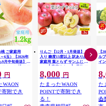
白桃 ご家庭用
りんご 【12月・1月発送】 蜜
【2
3玉～6玉）【2026年
入り 糖度13度以上 訳あり品
ルプ
ら9月中旬発送】
家庭用 葉とらず サンふじ 約
イン
 フルーツ 桃 モモ
3kg 【 青森りんご 】 果物 フ
1.
0
8,000
8
ALP
料無料
ルーツ 産地直送 糖度測定 褐
円
円
変 チェック 贈り物 年末 挨拶
WAON
たまったWAON
た
Tで寄附でき
POINTで寄附でき
P
る！
る
山