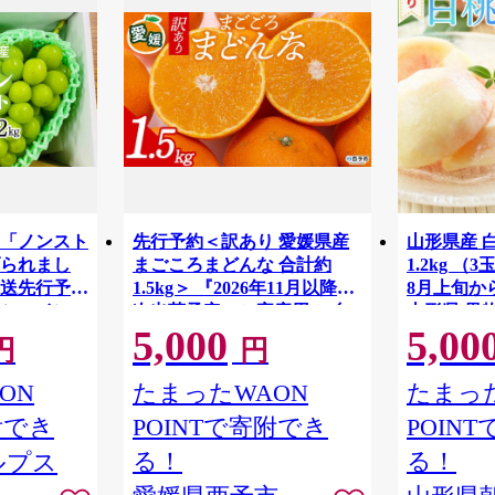
「ノンスト
先行予約＜訳あり 愛媛県産
山形県産 
られまし
まごころまどんな 合計約
1.2kg （
発送先行予約
1.5kg＞ 『2026年11月以降順
8月上旬か
シャインマ
次出荷予定』ご家庭用 ご自
山形県 果物
5,000
5,00
上（2～3
宅用 紅まどんな マドンナ お
もも 夏 送
円
円
送
試し わけあり 果物 柑橘 フル
ーツ 高級 国産 濃厚 果汁 産
ON
たまったWAON
たまった
地直送 ミヤモトオレンジガ
附でき
POINTで寄附でき
POIN
ーデン 愛媛県 西予市【常
温】
る！
る！
ルプス