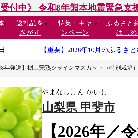
受付中》 令和8年熊本地震緊急支
体
返礼品を
特集・
キャ
ふるさと
さがす
ンペーン
はじめ
9日
【重要】2026年10月のふる
和8年発送】樹上完熟シャインマスカット（特別栽培）1.
やまなしけん かいし
山梨県 甲斐市
【2026年／