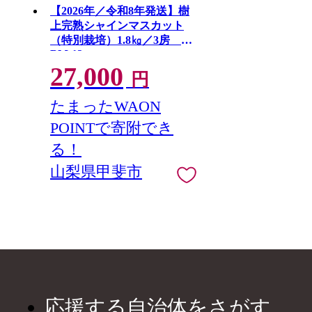
【2026年／令和8年発送】樹
上完熟シャインマスカット
（特別栽培）1.8㎏／3房
BM-13
27,000
円
たまったWAON
POINTで寄附でき
る！
山梨県甲斐市
応援する自治体をさがす