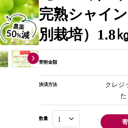
完熟シャイン
別栽培）1.8㎏
寄附金額
クレジッ
決済方法
た
数量