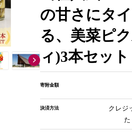
の甘さにタイ
る、美菜ピク
ィ)3本セット【
寄附金額
クレジッ
決済方法
た