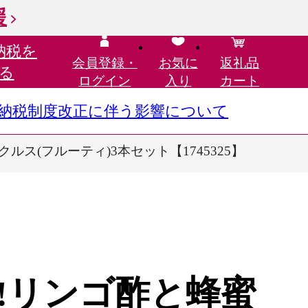
援
納税を
会員登録・
お気に
返礼品
る
ログイン
入り
カート
さと納税制度改正に伴う影響について
ス(フルーティ)3本セット【1745325】
1!リンゴ酢と蜂蜜