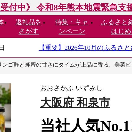
受付中》 令和8年熊本地震緊急支
体
返礼品を
特集・
キャ
ふるさと
さがす
ンペーン
はじめ
9日
【重要】2026年10月のふる
!リンゴ酢と蜂蜜の甘さにタイムが上品に香る、美菜ピクル
おおさかふ いずみし
大阪府 和泉市
当社人気No.