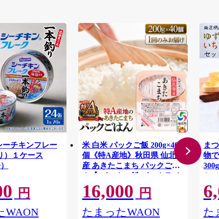
4 シーチキンフレー
米 白米 パックご飯 200g×40
まつ
り）１ケース
個《特A産地》秋田県 仙北市
物で
缶）
産 あきたこまち パックごは
30
ん【 パックご飯 パックライ
セッ
00
16,000
6
ス ご飯 ご飯パック ごはんパ
贈り
円
円
ック パック レトルト 米】 秋
め買
田県仙北市
ツ 
WAON
たまったWAON
た
足柄