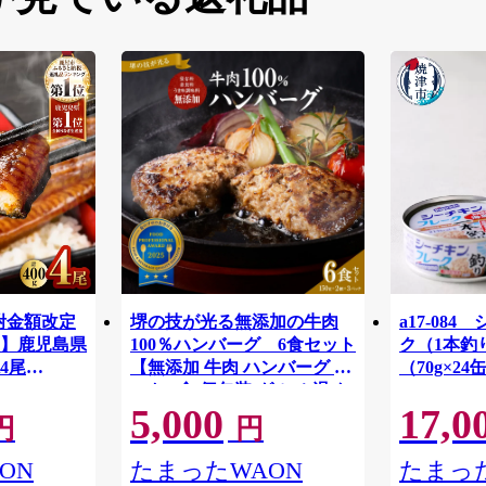
寄附金額改定
堺の技が光る無添加の牛肉
a17-08
】鹿児島県
100％ハンバーグ 6食セット
ク（1本釣
4尾
【無添加 牛肉 ハンバーグ セ
（70g×24
ット 6食 個包装 グルメ 温め
5,000
17,0
るだけ 冷凍 惣菜 簡単調理 人
円
円
気 おすすめ ギフト 贈答用 お
取り寄せ 通販 送料無料 ふる
ON
たまったWAON
たまった
さと納税 大阪 堺市】