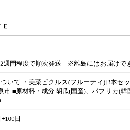
ＴＥ
～2週間程度で順次発送 ※離島にはお届けで
いて ・美菜ピクルス(フルーティ)[3本セット(1
泉市 ■原材料・成分 胡瓜(国産)、パプリカ(
)
+100日