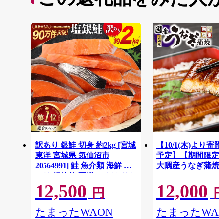
訳あり 銀鮭 切身 約2kg [宮城
【10/1(木)より
東洋 宮城県 気仙沼市
予定】【期間限定
20564991] 鮭 魚介類 海鮮 訳
大隅産うなぎ蒲焼
アリ 規格外 不揃い さけ サケ
（400g）
12,500
12,000
鮭切身 シャケ 切り身 冷凍 家
円
庭用 おかず 弁当 支援 サーモ
ン 銀鮭切り身 魚 わけあり
たまったWAON
たまったWA